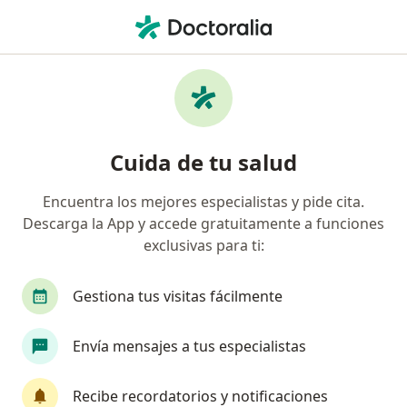
Men
Terapia De Familia • Ica, Ica
Filtros
• 1
Mapa
Especialistas en Terapia de familia Ica
Cuida de tu salud
Encuentra los mejores especialistas y pide cita.
¿Qué especialidad estás buscando?
Descarga la App y accede gratuitamente a funciones
Psicólogo
Psiquiatra
exclusivas para ti:
Gestiona tus visitas fácilmente
Envía mensajes a tus especialistas
Recibe recordatorios y notificaciones