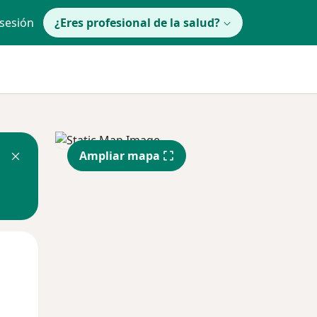
 sesión
¿Eres profesional de la salud?
Ampliar mapa
Mié
Jue
Vie
12 Ago
13 Ago
14 Ago