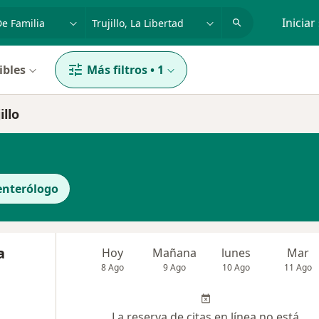
dad, enfermedad o nombre
p. ej. Lima
Iniciar
ibles
Más filtros
•
1
illo
enterólogo
a
Hoy
Mañana
lunes
Mar
8 Ago
9 Ago
10 Ago
11 Ago
La reserva de citas en línea no está