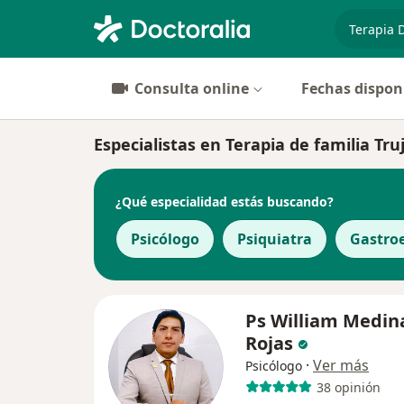
especiali
Consulta online
Fechas dispon
Especialistas en Terapia de familia Truj
¿Qué especialidad estás buscando?
Psicólogo
Psiquiatra
Gastro
Ps William Medin
Rojas
·
Ver más
Psicólogo
38 opinión