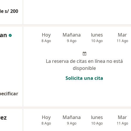
e s/ 200
ran
Hoy
Mañana
lunes
Mar
8 Ago
9 Ago
10 Ago
11 Ago
La reserva de citas en línea no está
disponible
Solicita una cita
pecificar
rez
Hoy
Mañana
lunes
Mar
8 Ago
9 Ago
10 Ago
11 Ago