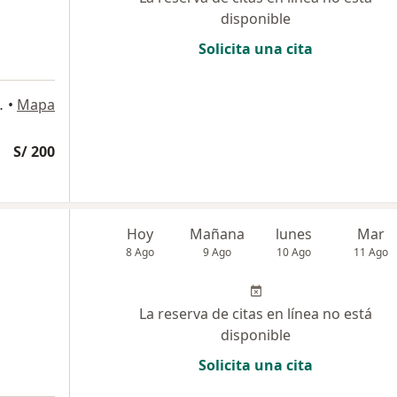
disponible
Solicita una cita
tanas, Trujillo
•
Mapa
S/ 200
Hoy
Mañana
lunes
Mar
8 Ago
9 Ago
10 Ago
11 Ago
La reserva de citas en línea no está
disponible
Solicita una cita