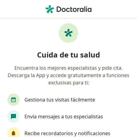
Men
Terapia De Familia • Jose Luis Bustamante y Rivero, Arequipa
Filtros
• 1
Seguro
Mapa
Especialistas en Terapia de familia Jose Luis
Cuida de tu salud
Bustamante y Rivero
Encuentra los mejores especialistas y pide cita.
Descarga la App y accede gratuitamente a funciones
¿Qué especialidad estás buscando?
exclusivas para ti:
Psicólogo
Psiquiatra
Gestiona tus visitas fácilmente
Envía mensajes a tus especialistas
Recibe recordatorios y notificaciones