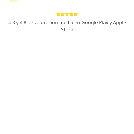
4.8 y 4.8 de valoración media en Google Play y Apple
Store
Ps Elizabeth Diaz
·
Ver más
Psicólogo
164 opinión
Dirección
Online
Juan Polar 222, Lima
•
Mapa
Sede San Isidro
Terapia de familia
desde s/ 250
Este especialista no ofrece reserva de cita en línea en esta dirección.
Solicita una cita