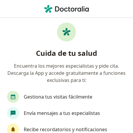
Men
Terapia De Familia • San Isidro, Lima
Filtros
• 1
Seguro
Mapa
Especialistas en Terapia de familia San
Cuida de tu salud
Isidro
Encuentra los mejores especialistas y pide cita.
Descarga la App y accede gratuitamente a funciones
¿Qué especialidad estás buscando?
exclusivas para ti:
Psicólogo
Psiquiatra
Ginecólogo
Gestiona tus visitas fácilmente
Neumólogo
Oncólogo
Ver más
Envía mensajes a tus especialistas
Recibe recordatorios y notificaciones