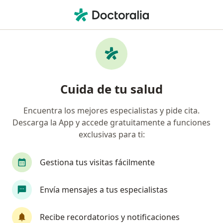
Men
Estimulación Repetitiva 3 Nervios • Los Olivos, Lima
Filtros
• 1
Mapa
Especialistas en Estimulación Repetitiva (3
Cuida de tu salud
nervios) Los Olivos
Encuentra los mejores especialistas y pide cita.
Descarga la App y accede gratuitamente a funciones
¿Qué especialidad estás buscando?
exclusivas para ti:
Neurólogo
Gestiona tus visitas fácilmente
Envía mensajes a tus especialistas
Recibe recordatorios y notificaciones