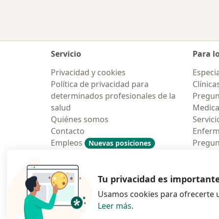
Servicio
Para l
Privacidad y cookies
Especia
Política de privacidad para
Clínica
determinados profesionales de la
Pregun
salud
Medic
Quiénes somos
Servici
Contacto
Enfer
Empleos
Pregun
Nuevas posiciones
Condiciones Generales de
Aplicac
Contratación
Tu privacidad es important
Usamos cookies para ofrecerte u
Leer más
.
se abre en una n
se abre 
s
Polska
,
Türkiye
,
España
,