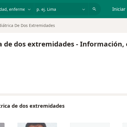
dad, enfermedad o nombre
p. ej. Lima
Iniciar
diátrica De Dos Extremidades
a de dos extremidades - Información,
trica de dos extremidades