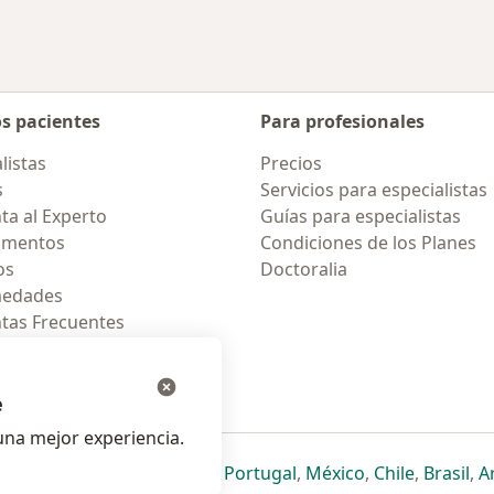
os pacientes
Para profesionales
listas
Precios
s
Servicios para especialistas
ta al Experto
Guías para especialistas
amentos
Condiciones de los Planes
os
Doctoralia
medades
tas Frecuentes
ión para celular
e
na mejor experiencia.
ueva pestaña
en una nueva pestaña
e abre en una nueva pestaña
se abre en una nueva pestaña
se abre en una nueva pestaña
se abre en una nueva pestaña
se abre en una nueva p
se abre en una
se abre e
se
Italia
,
Deutschland
,
Česko
,
Portugal
,
México
,
Chile
,
Brasil
,
A