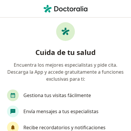
Men
Potenciales Evocados Auditivos • Los Olivos, Lima
Filtros
• 1
Seguro
Mapa
Especialistas en Potenciales evocados
Cuida de tu salud
auditivos Los Olivos
Encuentra los mejores especialistas y pide cita.
Descarga la App y accede gratuitamente a funciones
¿Qué especialidad estás buscando?
exclusivas para ti:
Neurólogo
Anestesiólogo
Cirujano vascul
Gestiona tus visitas fácilmente
Envía mensajes a tus especialistas
Recibe recordatorios y notificaciones