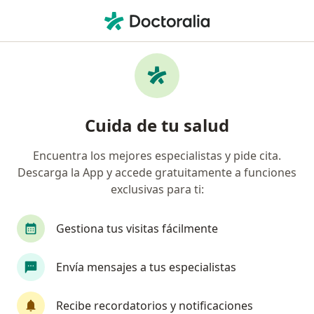
Men
¿Qué estás buscando?
Página De Inicio
Servicios
Potencial Evocado Pediátrico Visual
Potencial evocado pediátrico
Cuida de tu salud
visual - Información, expertos y
Encuentra los mejores especialistas y pide cita.
preguntas frecuentes
Descarga la App y accede gratuitamente a funciones
exclusivas para ti:
Gestiona tus visitas fácilmente
Información
Envía mensajes a tus especialistas
Expertos en potencial evocado pediátrico
Recibe recordatorios y notificaciones