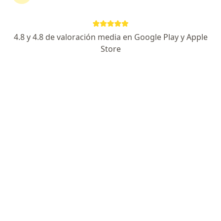
visual
4.8 y 4.8 de valoración media en Google Play y Apple
José Romero
Store
Neurofisiólogo clínico, Neurólogo
Chorrillos
Agendar cita
Luis Alberto Chirinos Malaga
Neurólogo
Lima
Edmundo Enrique Medina de Paz
Neurólogo
Callao