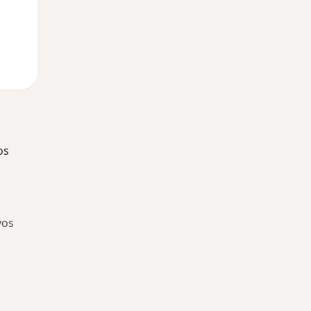
os
vos