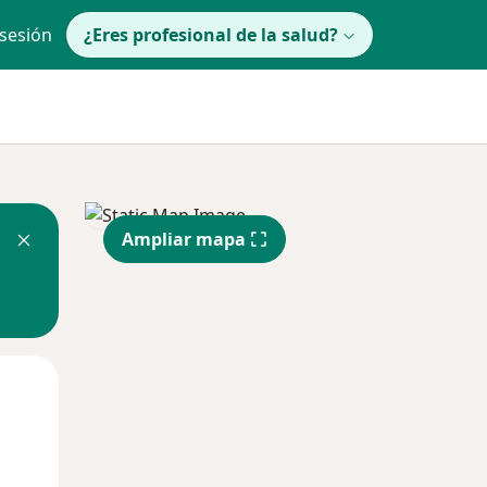
 sesión
¿Eres profesional de la salud?
Ampliar mapa
lunes
Mar
Mié
10 Ago
11 Ago
12 Ago