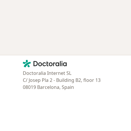
ía: Especialistas más solicitados
Contacto
Doctoralia - Página de inicio
Doctoralia Internet SL
C/ Josep Pla 2 - Building B2, floor 13
08019 Barcelona, Spain