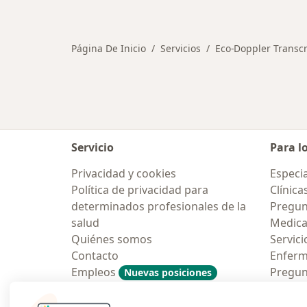
Más en esta categoría: Otros servic
Página De Inicio
Servicios
Eco-Doppler Transc
Servicio
Para l
Privacidad y cookies
Especia
Política de privacidad para
Clínica
determinados profesionales de la
Pregun
salud
Medic
Quiénes somos
Servici
Contacto
Enfer
Empleos
Pregun
Nuevas posiciones
Condiciones Generales de
Aplicac
Contratación