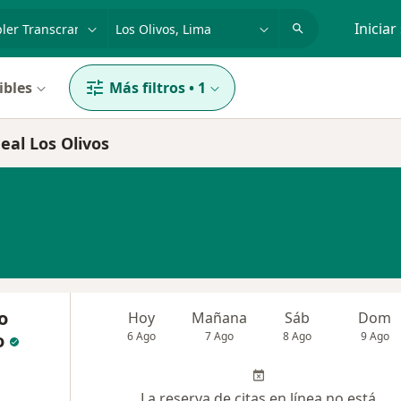
dad, enfermedad o nombre
p. ej. Lima
Iniciar
ibles
Más filtros
•
1
eal Los Olivos
o
Hoy
Mañana
Sáb
Dom
o
6 Ago
7 Ago
8 Ago
9 Ago
La reserva de citas en línea no está