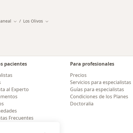
ios en Los Olivos
Más en esta categor
raneal
Los Olivos
Cambiar de ciudad
Cambiar de ciudad
os pacientes
Para profesionales
listas
Precios
s
Servicios para especialistas
ta al Experto
Guías para especialistas
amentos
Condiciones de los Planes
os
Doctoralia
medades
tas Frecuentes
ión para celular