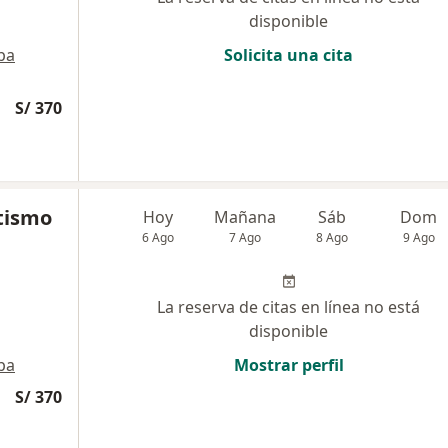
disponible
pa
Solicita una cita
S/ 370
tismo
Hoy
Mañana
Sáb
Dom
6 Ago
7 Ago
8 Ago
9 Ago
La reserva de citas en línea no está
disponible
pa
Mostrar perfil
S/ 370