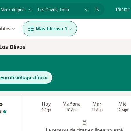
dad, enfermedad o nombre
p. ej. Lima
Iniciar
ibles
Más filtros
•
1
Los Olivos
eurofisiólogo clínico
o
Hoy
Mañana
Mar
Mié
o
9 Ago
10 Ago
11 Ago
12 Ago
La reserva de citas en línea no está