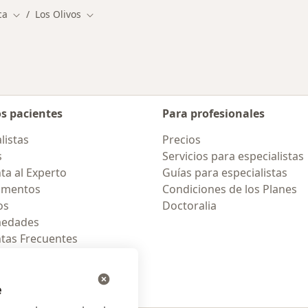
ca
Los Olivos
Cambiar de ciudad
Cambiar de ciudad
os pacientes
Para profesionales
listas
Precios
s
Servicios para especialistas
ta al Experto
Guías para especialistas
amentos
Condiciones de los Planes
os
Doctoralia
medades
tas Frecuentes
ión para celular
e