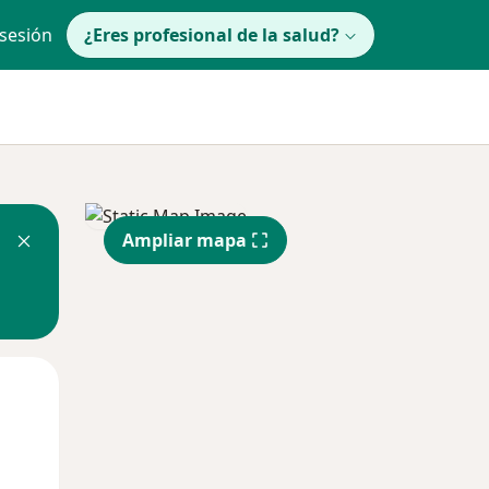
 sesión
¿Eres profesional de la salud?
Ampliar mapa
Jue
Vie
Sáb
13 Ago
14 Ago
15 Ago