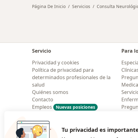
Página De Inicio
Servicios
Consulta Neurológi
Servicio
Para l
Privacidad y cookies
Especia
Política de privacidad para
Clínica
determinados profesionales de la
Pregun
salud
Medic
Quiénes somos
Servici
Contacto
Enfer
Empleos
Pregun
Nuevas posiciones
Condiciones Generales de
Aplicac
Contratación
Tu privacidad es important