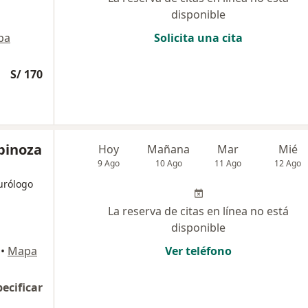
disponible
pa
Solicita una cita
S/ 170
spinoza
Hoy
Mañana
Mar
Mié
9 Ago
10 Ago
11 Ago
12 Ago
eurólogo
La reserva de citas en línea no está
disponible
•
Mapa
Ver teléfono
pecificar