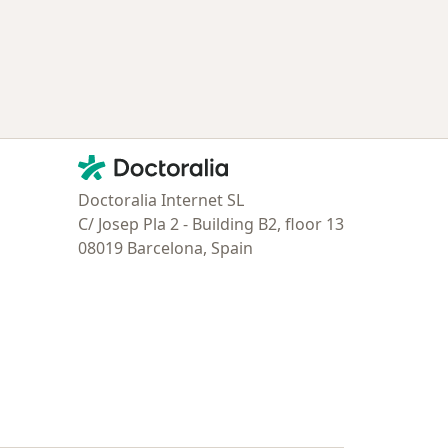
Contacto
Doctoralia - Página de inicio
Doctoralia Internet SL
C/ Josep Pla 2 - Building B2, floor 13
08019 Barcelona, Spain