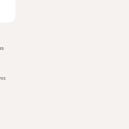
os
vos
ía: Especialistas más solicitados