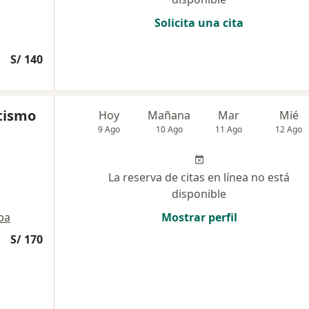
Solicita una cita
S/ 140
tismo
Hoy
Mañana
Mar
Mié
9 Ago
10 Ago
11 Ago
12 Ago
La reserva de citas en línea no está
disponible
pa
Mostrar perfil
S/ 170