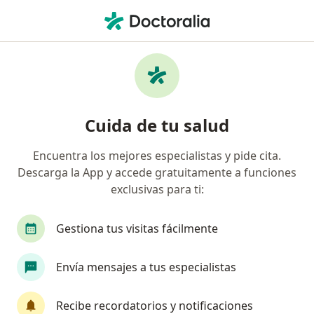
Men
Primera Visita Neurología • Los Olivos, Lima
Filtros
• 1
Mapa
Especialistas en Primera visita Neurología
Cuida de tu salud
Los Olivos
Encuentra los mejores especialistas y pide cita.
Descarga la App y accede gratuitamente a funciones
¿Qué especialidad estás buscando?
exclusivas para ti:
Neurólogo
Neurofisiólogo clínico
Gestiona tus visitas fácilmente
Envía mensajes a tus especialistas
Recibe recordatorios y notificaciones