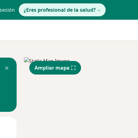
 sesión
¿Eres profesional de la salud?
Ampliar mapa
lunes
Mar
Mié
10 Ago
11 Ago
12 Ago