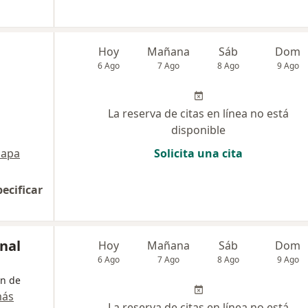
Hoy
Mañana
Sáb
Dom
6 Ago
7 Ago
8 Ago
9 Ago
La reserva de citas en línea no está
disponible
apa
Solicita una cita
pecificar
onal
Hoy
Mañana
Sáb
Dom
6 Ago
7 Ago
8 Ago
9 Ago
ón de
más
La reserva de citas en línea no está