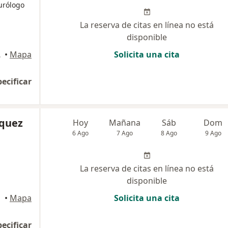
eurólogo
La reserva de citas en línea no está
disponible
 San Isidro
•
Mapa
Solicita una cita
pecificar
squez
Hoy
Mañana
Sáb
Dom
6 Ago
7 Ago
8 Ago
9 Ago
La reserva de citas en línea no está
disponible
•
Mapa
Solicita una cita
pecificar