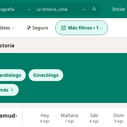
dad, enfermedad o nombre
p. ej. Lima
Iniciar
ibles
Seguro
Más filtros
•
1
ctoria
ardiólogo
Ginecólogo
 más
lamud-
Hoy
Mañana
Sáb
Dom
6 Ago
7 Ago
8 Ago
9 Ago