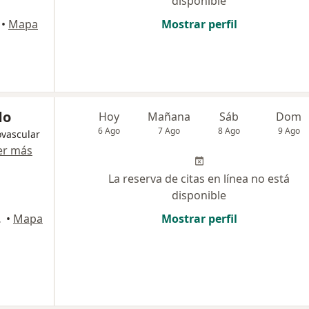
disponible
•
Mapa
Mostrar perfil
do
Hoy
Mañana
Sáb
Dom
6 Ago
7 Ago
8 Ago
9 Ago
ovascular
er más
La reserva de citas en línea no está
disponible
 Isidro
•
Mapa
Mostrar perfil