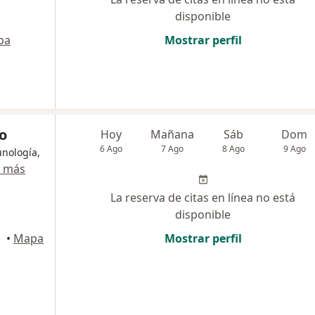
disponible
pa
Mostrar perfil
o
Hoy
Mañana
Sáb
Dom
6 Ago
7 Ago
8 Ago
9 Ago
unología,
r más
La reserva de citas en línea no está
disponible
•
Mapa
Mostrar perfil