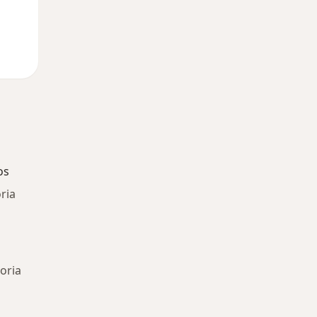
os
ria
oria