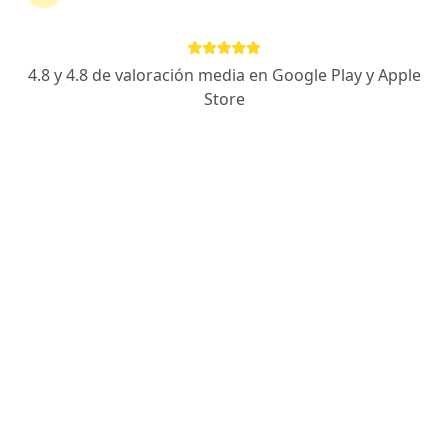
José Romero
4.8 y 4.8 de valoración media en Google Play y Apple
Neurofisiólogo clínico, Neurólogo
Store
Chorrillos
Agendar cita
Luis Alberto Chirinos Malaga
Neurólogo
Lima
Edmundo Enrique Medina de Paz
Neurólogo
Callao
Nora Luz Rojas