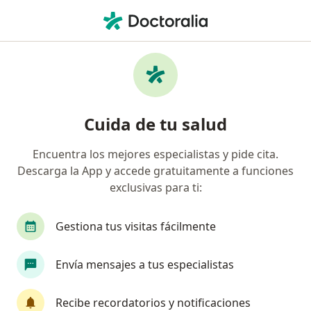
Men
¿Qué estás buscando?
Página De Inicio
Servicios
Polisomnografía Pediátrica
Polisomnografía pediátrica -
Cuida de tu salud
Información, expertos y
preguntas frecuentes
Encuentra los mejores especialistas y pide cita.
Descarga la App y accede gratuitamente a funciones
exclusivas para ti:
Gestiona tus visitas fácilmente
Información
Envía mensajes a tus especialistas
Expertos en polisomnografía pediátrica
Recibe recordatorios y notificaciones