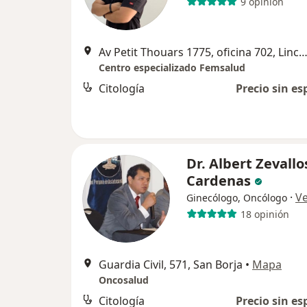
9 opinión
Av Petit Thouars 1775, oficina 702, Lince, L
Centro especializado Femsalud
Citología
Precio sin es
Dr. Albert Zevallo
Cardenas
·
V
Ginecólogo, Oncólogo
18 opinión
Guardia Civil, 571, San Borja
•
Mapa
Oncosalud
Citología
Precio sin es