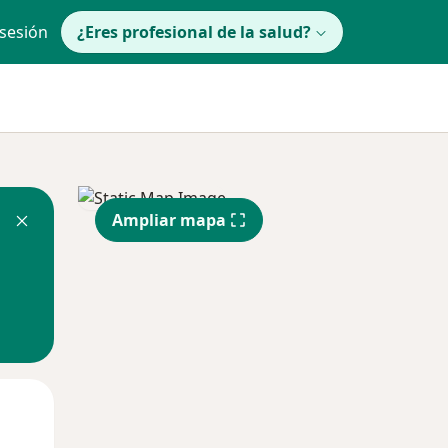
 sesión
¿Eres profesional de la salud?
Ampliar mapa
lunes
Mar
Mié
10 Ago
11 Ago
12 Ago