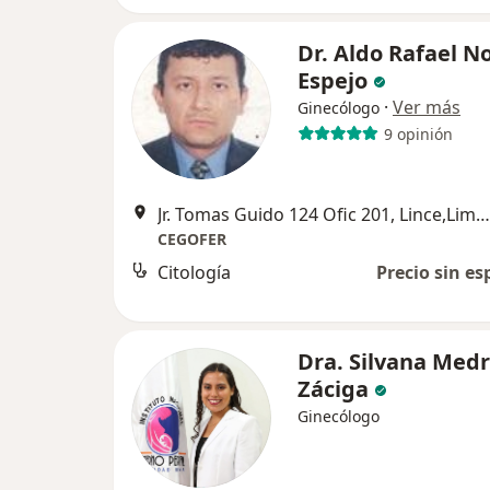
Dr. Aldo Rafael N
Espejo
·
Ver más
Ginecólogo
9 opinión
Jr. Tomas Guido 124 Ofic 201, Lince,Lima , Peru, Lince
CEGOFER
Citología
Precio sin es
Dra. Silvana Med
Záciga
Ginecólogo