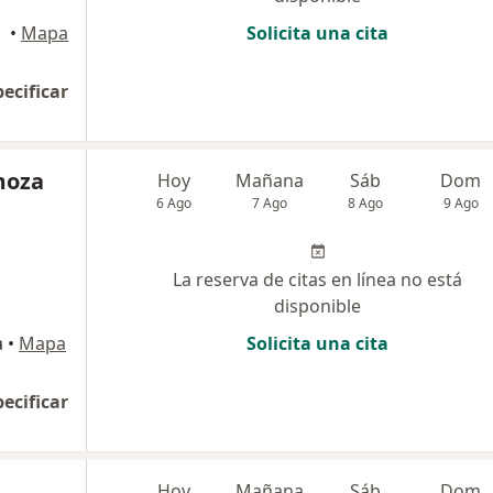
•
Mapa
Solicita una cita
pecificar
moza
Hoy
Mañana
Sáb
Dom
6 Ago
7 Ago
8 Ago
9 Ago
La reserva de citas en línea no está
disponible
a
•
Mapa
Solicita una cita
pecificar
Hoy
Mañana
Sáb
Dom