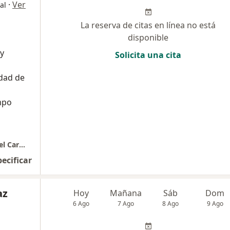
·
Ver
al
La reserva de citas en línea no está
disponible
 y
Solicita una cita
dad de
mpo
CONSULTORIO GINENDMED | Dr Emanuel Del Carmen
pecificar
az
Hoy
Mañana
Sáb
Dom
6 Ago
7 Ago
8 Ago
9 Ago