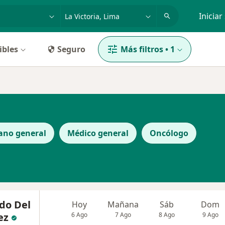
dad, enfermedad o nombre
p. ej. Lima
Iniciar
ibles
Seguro
Más filtros
•
1
ano general
Médico general
Oncólogo
do Del
Hoy
Mañana
Sáb
Dom
ez
6 Ago
7 Ago
8 Ago
9 Ago