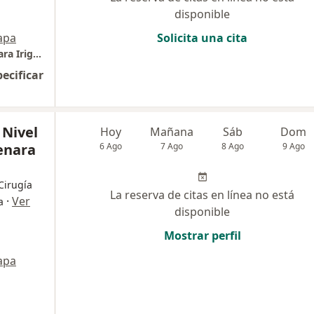
disponible
apa
Solicita una cita
Essalud - Hospital Nivel IV Guillermo Almenara Irigoyen
pecificar
 Nivel
Hoy
Mañana
Sáb
Dom
enara
6 Ago
7 Ago
8 Ago
9 Ago
 Cirugía
La reserva de citas en línea no está
·
Ver
a
disponible
Mostrar perfil
apa