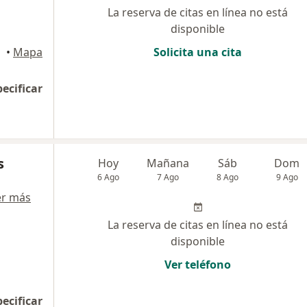
La reserva de citas en línea no está
disponible
ince
•
Mapa
Solicita una cita
pecificar
s
Hoy
Mañana
Sáb
Dom
6 Ago
7 Ago
8 Ago
9 Ago
er más
La reserva de citas en línea no está
disponible
Ver teléfono
pecificar