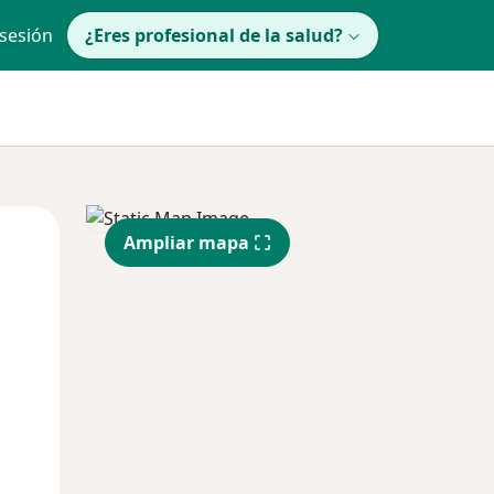
 sesión
¿Eres profesional de la salud?
Mar
Mié
Jue
Ampliar mapa
11 Ago
12 Ago
13 Ago