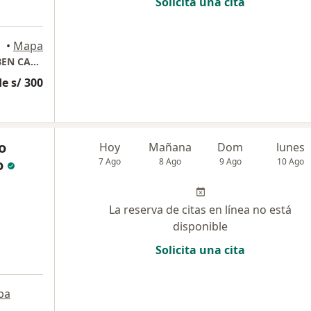
Solicita una cita
•
Mapa
CONSULTORIO: NEUROPEDIATRICA. DR. RUBEN CAPARO O.
e s/ 300
o
Hoy
Mañana
Dom
lunes
o
7 Ago
8 Ago
9 Ago
10 Ago
La reserva de citas en línea no está
disponible
Solicita una cita
pa