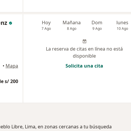
enz
Hoy
Mañana
Dom
lunes
7 Ago
8 Ago
9 Ago
10 Ago
La reserva de citas en línea no está
disponible
•
Mapa
Solicita una cita
e s/ 200
ueblo Libre, Lima, en zonas cercanas a tu búsqueda