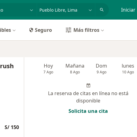
dad, enfermedad o nombre
p. ej. Lima
Iniciar
ibles
Seguro
Más filtros
Brush
Hoy
Mañana
Dom
lunes
7 Ago
8 Ago
9 Ago
10 Ago
La reserva de citas en línea no está
disponible
Solicita una cita
S/ 150