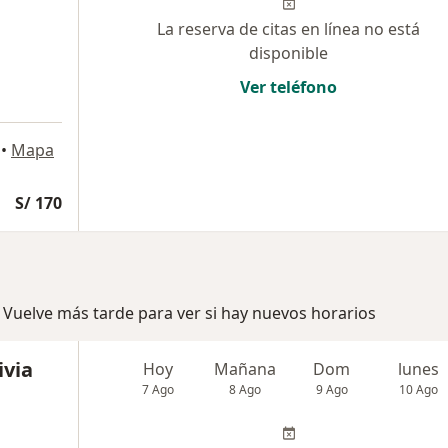
La reserva de citas en línea no está
disponible
Ver teléfono
•
Mapa
S/ 170
 Vuelve más tarde para ver si hay nuevos horarios
ivia
Hoy
Mañana
Dom
lunes
7 Ago
8 Ago
9 Ago
10 Ago