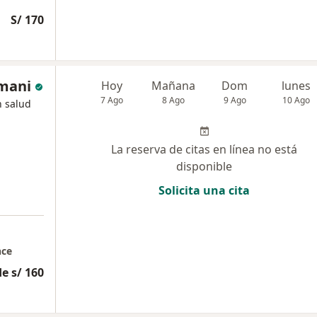
S/ 170
amani
Hoy
Mañana
Dom
lunes
7 Ago
8 Ago
9 Ago
10 Ago
n salud
La reserva de citas en línea no está
disponible
Solicita una cita
nce
e s/ 160