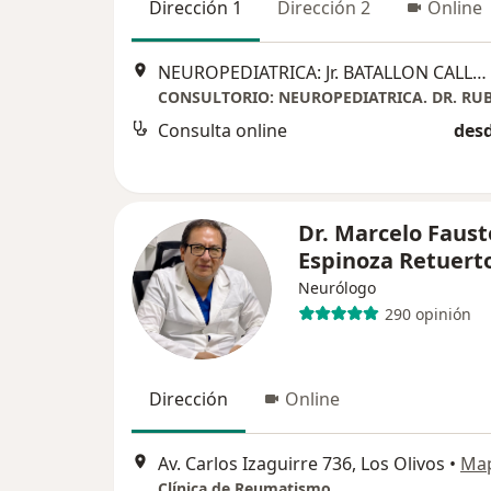
Dirección 1
Dirección 2
Online
NEUROPEDIATRICA: Jr. BATALLON CALLAO SUR N° 169, 3ER PISO, Oficina 305. Urb. Las Gardenias Santiago de Surco ., Lima
Consulta online
desd
Dr. Marcelo Faust
Espinoza Retuert
Neurólogo
290 opinión
Dirección
Online
Av. Carlos Izaguirre 736, Los Olivos
•
Ma
Clínica de Reumatismo