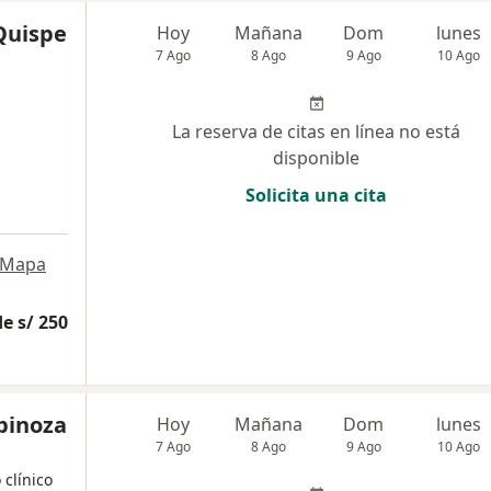
Quispe
Hoy
Mañana
Dom
lunes
7 Ago
8 Ago
9 Ago
10 Ago
La reserva de citas en línea no está
disponible
Solicita una cita
Mapa
e s/ 250
spinoza
Hoy
Mañana
Dom
lunes
7 Ago
8 Ago
9 Ago
10 Ago
 clínico