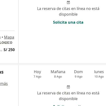
La reserva de citas en línea no está
disponible
Solicita una cita
s
•
Mapa
LOGICO
 capacidad mental para trámites legales
S/ 250
as
Hoy
Mañana
Dom
lunes
7 Ago
8 Ago
9 Ago
10 Ago
 más
La reserva de citas en línea no está
disponible