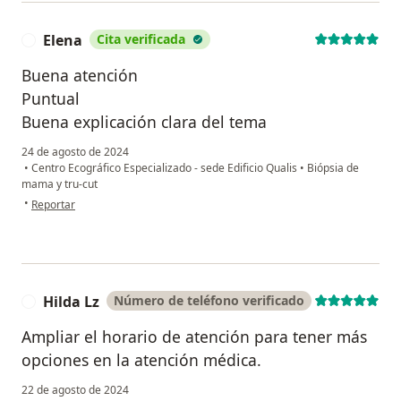
Elena
Cita verificada
E
Buena atención
Puntual
Buena explicación clara del tema
24 de agosto de 2024
•
Centro Ecográfico Especializado - sede Edificio Qualis
•
Biópsia de
mama y tru-cut
en opinión del usuario Elena
•
Reportar
Hilda Lz
Número de teléfono verificado
H
Ampliar el horario de atención para tener más
opciones en la atención médica.
22 de agosto de 2024