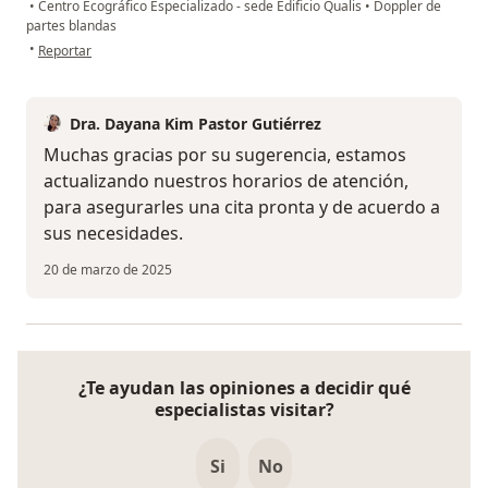
•
Centro Ecográfico Especializado - sede Edificio Qualis
•
Doppler de
partes blandas
en opinión del usuario Hilda Lz
•
Reportar
Dra. Dayana Kim Pastor Gutiérrez
Muchas gracias por su sugerencia, estamos
actualizando nuestros horarios de atención,
para asegurarles una cita pronta y de acuerdo a
sus necesidades.
20 de marzo de 2025
¿Te ayudan las opiniones a decidir qué
especialistas visitar?
Si
No