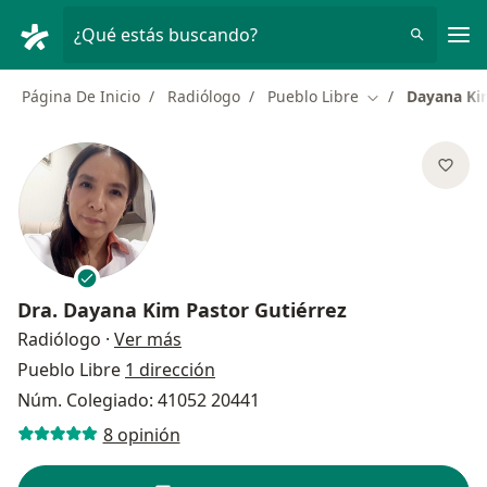
Men
¿Qué estás buscando?
Página De Inicio
Radiólogo
Pueblo Libre
Dayana Kim
Cambiar de ciu
Dra.
Dayana Kim Pastor Gutiérrez
sobre las especializaciones
Radiólogo
·
Ver más
Pueblo Libre
1 dirección
Núm. Colegiado: 41052 20441
8 opinión