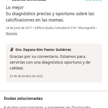
Lo mejor
Su diagnóstico preciso y oportuno sobre las
calcificaciones en las mamas.
24 de junio de 2017
•
Edificio Qualis-Consultorio 518
•
Mamografia
•
en opinión del usuario Cuenta eliminada
Reportar
Dra. Dayana Kim Pastor Gutiérrez
Gracias por su comentario. Estamos para
servirlas con una diagnóstico oportuno y de
calidad.
25 de diciembre de 2022
Dudas solucionadas
6 dudas solucionadas a pacientes en Doctoralia