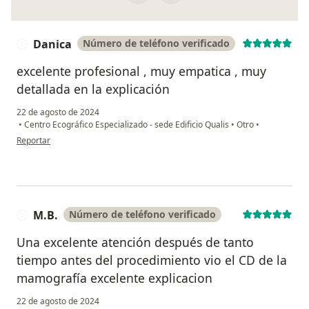
Danica
Número de teléfono verificado
D
excelente profesional , muy empatica , muy
detallada en la explicación
22 de agosto de 2024
•
Centro Ecográfico Especializado - sede Edificio Qualis
•
Otro
•
en opinión del usuario Danica
Reportar
M.B.
Número de teléfono verificado
M
Una excelente atención después de tanto
tiempo antes del procedimiento vio el CD de la
mamografía excelente explicacion
22 de agosto de 2024