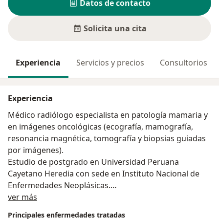
Datos de contacto
Solicita una cita
Experiencia
Servicios y precios
Consultorios
Experiencia
Médico radiólogo especialista en patología mamaria y
en imágenes oncológicas (ecografía, mamografía,
resonancia magnética, tomografía y biopsias guiadas
por imágenes).
Estudio de postgrado en Universidad Peruana
Cayetano Heredia con sede en Instituto Nacional de
Enfermedades Neoplásicas.
Acerca de mí
Título de Experto en técnicas de imagen en patología
ver más
mamaria y Diploma de especialización en Radiología
Principales enfermedades tratadas