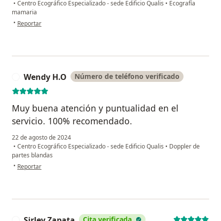
•
Centro Ecográfico Especializado - sede Edificio Qualis
•
Ecografía
mamaria
en opinión del usuario M.B.
•
Reportar
Wendy H.O
Número de teléfono verificado
W
Muy buena atención y puntualidad en el
servicio. 100% recomendado.
22 de agosto de 2024
•
Centro Ecográfico Especializado - sede Edificio Qualis
•
Doppler de
partes blandas
en opinión del usuario Wendy H.O
•
Reportar
Sirley Zapata
Cita verificada
S