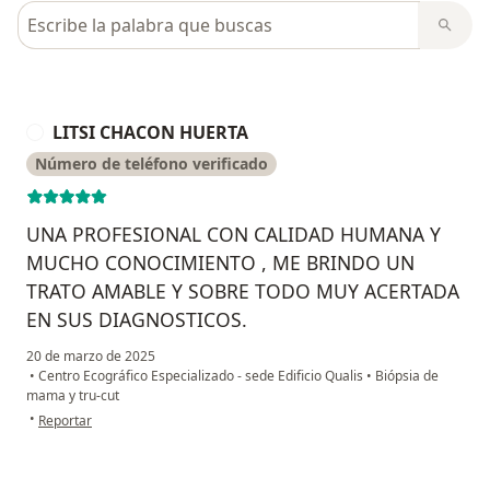
Busca en opiniones
LITSI CHACON HUERTA
L
Número de teléfono verificado
UNA PROFESIONAL CON CALIDAD HUMANA Y
MUCHO CONOCIMIENTO , ME BRINDO UN
TRATO AMABLE Y SOBRE TODO MUY ACERTADA
EN SUS DIAGNOSTICOS.
20 de marzo de 2025
•
Centro Ecográfico Especializado - sede Edificio Qualis
•
Biópsia de
mama y tru-cut
en opinión del usuario LITSI CHACON HUERTA
•
Reportar