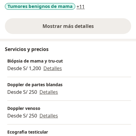
Mamaria de la Universidad de Barcelona-España.
a11y_sr_more_disease
Tumores benignos de mama
+11
Pasantías de radiología en España, Argentina y Chile.
Sedes Laborales: INEN, Hospital Edgardo Rebagliati
Martins-EsSalud y actualmente en dos de las mejores
Mostrar más detalles
sobre la experiencia
clínicas privadas de Lima-Perú.
Servicios y precios
Biópsia de mama y tru-cut
Desde S/ 1,200
Detalles
Doppler de partes blandas
Desde S/ 250
Detalles
Doppler venoso
Desde S/ 250
Detalles
Ecografia testicular