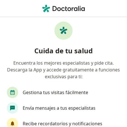
Men
Anexectomía • Pueblo Libre, Lima
Filtros
• 1
Seguro
Mapa
Especialistas en Anexectomía Pueblo Libre
Cuida de tu salud
Encuentra los mejores especialistas y pide cita.
¿Qué especialidad estás buscando?
Descarga la App y accede gratuitamente a funciones
Ginecólogo
Anestesiólogo
Cirujano gener
exclusivas para ti:
Gestiona tus visitas fácilmente
Envía mensajes a tus especialistas
Recibe recordatorios y notificaciones