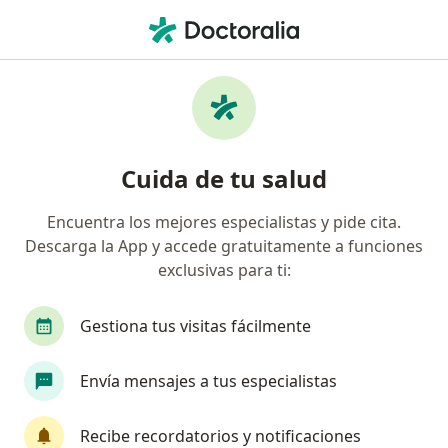
Men
¿Qué estás buscando?
Página De Inicio
Servicios
Potencial Somatosensorial Por Extremidad
Potencial somatosensorial por
Cuida de tu salud
extremidad - Información,
Encuentra los mejores especialistas y pide cita.
expertos y preguntas frecuentes
Descarga la App y accede gratuitamente a funciones
exclusivas para ti:
Gestiona tus visitas fácilmente
Información
Envía mensajes a tus especialistas
Expertos en potencial somatosensorial por
Recibe recordatorios y notificaciones