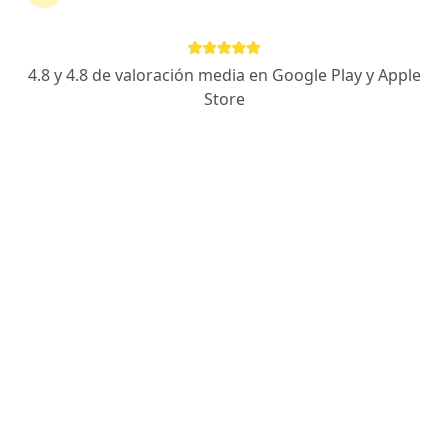
extremidad
4.8 y 4.8 de valoración media en Google Play y Apple
Marcelo Fausto Espinoza Retuerto
Store
Neurólogo
Los Olivos
Agendar cita
José Romero
Neurofisiólogo clínico, Neurólogo
Chorrillos
Agendar cita
Luis Alberto Chirinos Malaga
Neurólogo
Lima