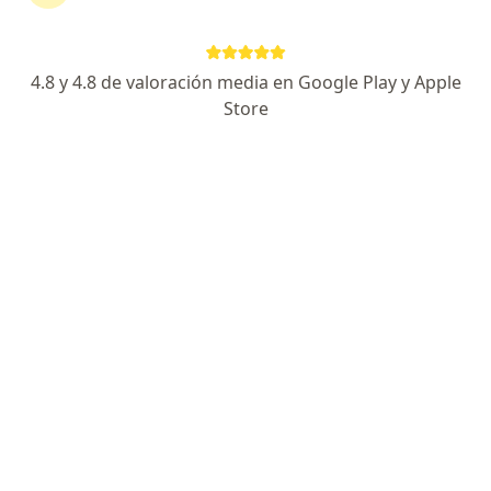
(botox)
4.8 y 4.8 de valoración media en Google Play y Apple
Guillermo Wiegering Cecchi
Store
Cirujano plástico, Especialista en administración de salud
San Isidro
Agendar cita
Jhonatan Oyola Farfán
Especialista en medicina estética
Pucallpa
Agendar cita
Edgar Alvarez Llanos
Dermatólogo
Cajamarca