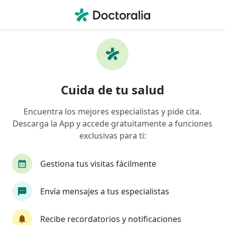
Men
¿Qué estás buscando?
Página De Inicio
Servicios
Aplicación De Toxina Botulínica (Botox)
Aplicación de toxina botulínica
Cuida de tu salud
(botox) - Información, expertos y
Encuentra los mejores especialistas y pide cita.
preguntas frecuentes
Descarga la App y accede gratuitamente a funciones
exclusivas para ti:
Gestiona tus visitas fácilmente
Información
Pregunta al Experto
Envía mensajes a tus especialistas
Expertos en aplicación de toxina botulínica
Recibe recordatorios y notificaciones