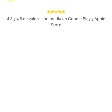
e infantil
4.8 y 4.8 de valoración media en Google Play y Apple
José Romero
Store
Neurofisiólogo clínico, Neurólogo
Chorrillos
Agendar cita
Milka Malena Prentice Mori
Neurólogo
Tarapoto
Agendar cita
Luis Alberto Chirinos Malaga
Neurólogo
Lima