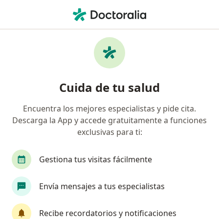
Men
¿Qué estás buscando?
Página De Inicio
Servicios
Electroencefalograma Neonatal E Infantil
Electroencefalograma neonatal e
Cuida de tu salud
infantil - Información, expertos y
Encuentra los mejores especialistas y pide cita.
preguntas frecuentes
Descarga la App y accede gratuitamente a funciones
exclusivas para ti:
Gestiona tus visitas fácilmente
Información
Envía mensajes a tus especialistas
Expertos en electroencefalograma neonatal
Recibe recordatorios y notificaciones