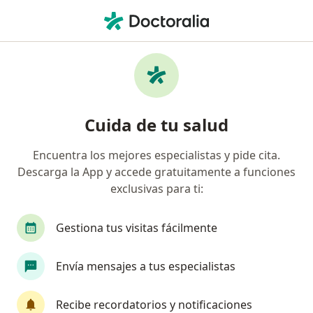
Men
¿Qué estás buscando?
Página De Inicio
Servicios
Urologia
Urologia - Información, expertos
Cuida de tu salud
y preguntas frecuentes
Encuentra los mejores especialistas y pide cita.
Descarga la App y accede gratuitamente a funciones
exclusivas para ti:
Información
Pregunta al Experto
Gestiona tus visitas fácilmente
Expertos en urologia
Envía mensajes a tus especialistas
Recibe recordatorios y notificaciones