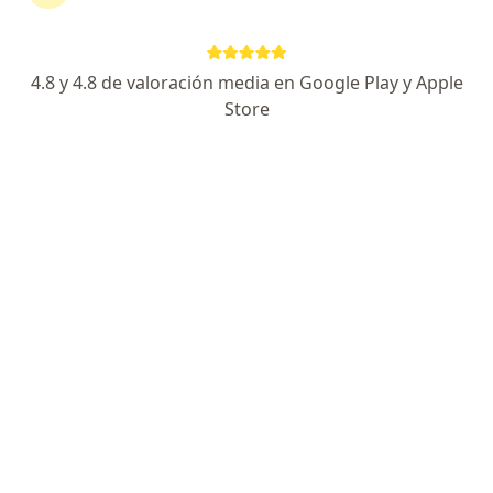
Christian Safra Maurtua
Urólogo
4.8 y 4.8 de valoración media en Google Play y Apple
San Borja
Store
Agendar cita
Juan Manuel Terrones Deza
Urólogo
Trujillo
Anibal Machon Ore
Urólogo
Callao
Eugeny Mijailovich Gordey
Smirnov