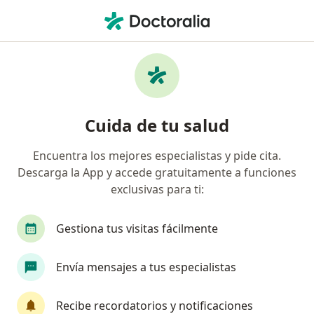
Men
Consulta Neurológica • Jesús María, Lima
Filtros
• 1
Seguro
Mapa
Especialistas en Consulta neurológica Jesús
Cuida de tu salud
María
Encuentra los mejores especialistas y pide cita.
Descarga la App y accede gratuitamente a funciones
¿Qué especialidad estás buscando?
exclusivas para ti:
Neurólogo
Médico general
Pediatra
Gestiona tus visitas fácilmente
Envía mensajes a tus especialistas
Recibe recordatorios y notificaciones