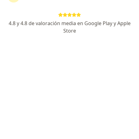
Armando Efren Fong Lei
4.8 y 4.8 de valoración media en Google Play y Apple
Ginecólogo
Store
Trujillo
Agendar cita
Daniel Paul Lindo Gutarra
Ginecólogo
Lima
Agendar cita
Claudio Bonomini Catanzaro
Ginecólogo
Surco