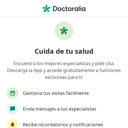
Men
¿Qué estás buscando?
Página De Inicio
Servicios
Inseminación Intrauterina
Inseminación intrauterina -
Cuida de tu salud
Información, expertos y
preguntas frecuentes
Encuentra los mejores especialistas y pide cita.
Descarga la App y accede gratuitamente a funciones
exclusivas para ti:
Gestiona tus visitas fácilmente
Información
Envía mensajes a tus especialistas
Expertos en inseminación intrauterina
Recibe recordatorios y notificaciones