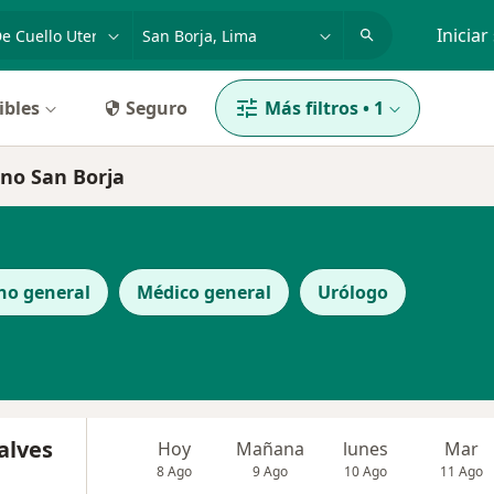
dad, enfermedad o nombre
p. ej. Lima
Iniciar
ibles
Seguro
Más filtros
•
1
ino San Borja
no general
Médico general
Urólogo
alves
Hoy
Mañana
lunes
Mar
8 Ago
9 Ago
10 Ago
11 Ago