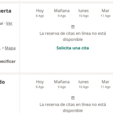
uerta
Hoy
Mañana
lunes
Mar
8 Ago
9 Ago
10 Ago
11 Ago
·
Ver
al
La reserva de citas en línea no está
disponible
 140, San Borja
•
Mapa
Solicita una cita
pecificar
do
Hoy
Mañana
lunes
Mar
8 Ago
9 Ago
10 Ago
11 Ago
La reserva de citas en línea no está
disponible