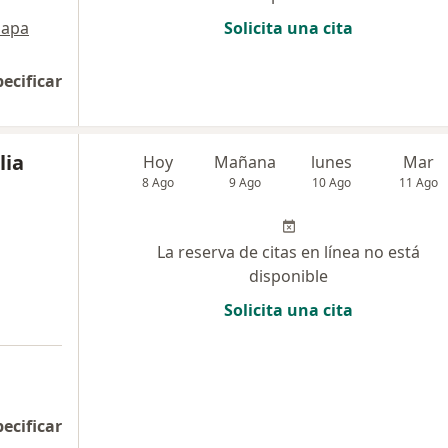
apa
Solicita una cita
pecificar
lia
Hoy
Mañana
lunes
Mar
8 Ago
9 Ago
10 Ago
11 Ago
La reserva de citas en línea no está
disponible
Solicita una cita
pecificar