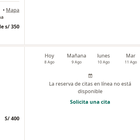
•
Mapa
ma
e s/ 350
Hoy
Mañana
lunes
Mar
8 Ago
9 Ago
10 Ago
11 Ago
La reserva de citas en línea no está
disponible
Solicita una cita
S/ 400