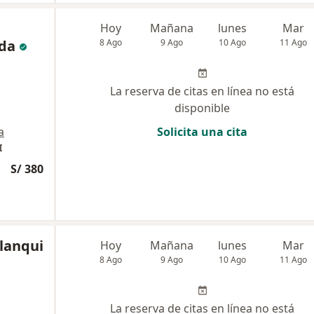
Hoy
Mañana
lunes
Mar
da
8 Ago
9 Ago
10 Ago
11 Ago
La reserva de citas en línea no está
disponible
a
Solicita una cita
I
S/ 380
llanqui
Hoy
Mañana
lunes
Mar
8 Ago
9 Ago
10 Ago
11 Ago
La reserva de citas en línea no está