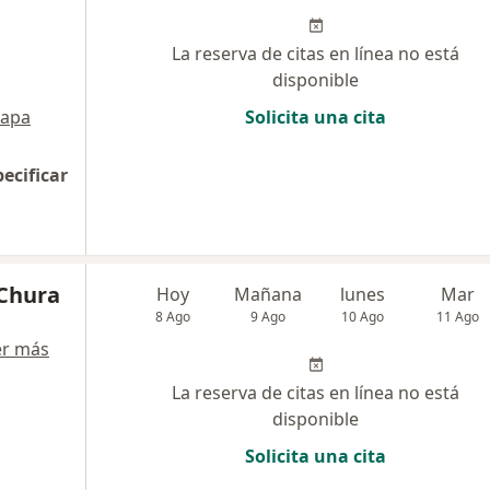
La reserva de citas en línea no está
disponible
apa
Solicita una cita
pecificar
 Chura
Hoy
Mañana
lunes
Mar
8 Ago
9 Ago
10 Ago
11 Ago
er más
La reserva de citas en línea no está
disponible
Solicita una cita