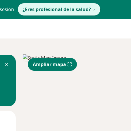
 sesión
¿Eres profesional de la salud?
Ampliar mapa
Mié
Jue
Vie
12 Ago
13 Ago
14 Ago