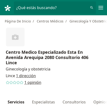
Men
¿Qué estás buscando?
Página De Inicio
Centros Médicos
Ginecología Y Obstetric
Centro Medico Especializado Esta En
Avenida Arequipa 2080 Consultorio 406
Lince
Ginecología y obstetricia
Lince
1 dirección
1 opinión
Servicios
Especialistas
Consultorios
Opinio