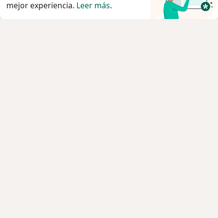
mejor experiencia.
Leer más
.
Servicio
Privacidad y cookies
Política de privacidad para determinados
profesionales de la salud
Quiénes somos
Contacto
Empleos
Nuevas posiciones
Condiciones Generales de Contratación
Para los pacientes
Especialistas
Clínicas
Pregunta al Experto
Medicamentos
Servicios
Enfermedades