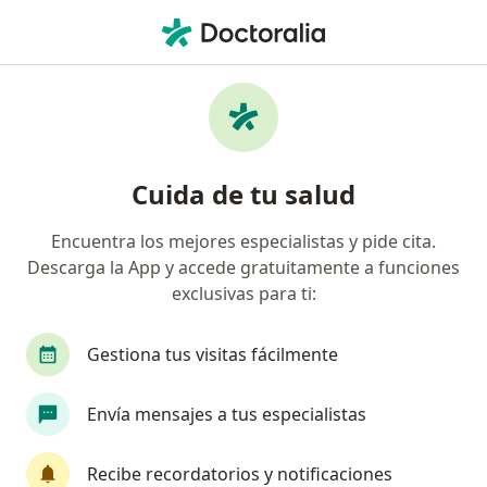
Men
Biofeedback • Lima, Lima
Filtros
• 1
Seguro
Mapa
Especialistas en Biofeedback Lima
Cuida de tu salud
Encuentra los mejores especialistas y pide cita.
¿Qué especialidad estás buscando?
Descarga la App y accede gratuitamente a funciones
Fisioterapeuta
Psicólogo
Psiquiatra
exclusivas para ti:
Gestiona tus visitas fácilmente
Envía mensajes a tus especialistas
Recibe recordatorios y notificaciones