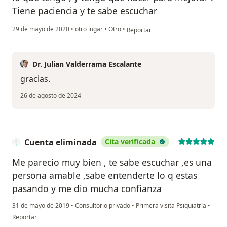
Tiene paciencia y te sabe escuchar
en opinión del usuario Cuenta elim
29 de mayo de 2020
•
otro lugar
•
Otro
•
Reportar
Dr. Julian Valderrama Escalante
gracias.
26 de agosto de 2024
Cuenta eliminada
Cita verificada
Me parecio muy bien , te sabe escuchar ,es una
persona amable ,sabe entenderte lo q estas
pasando y me dio mucha confianza
31 de mayo de 2019
•
Consultorio privado
•
Primera visita Psiquiatría
•
en opinión del usuario Cuenta eliminada
Reportar