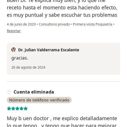
receto hasta el momento esta haciendo efecto,
es muy puntual y sabe escuchar tus problemas
4 de junio de 2020
•
Consultorio privado
•
Primera visita Psiquiatría
•
en opinión del usuario Oscar
Reportar
Dr. Julian Valderrama Escalante
gracias.
26 de agosto de 2024
Cuenta eliminada
Número de teléfono verificado
Muy b uen doctor , me explico detalladamente
lo que tengo , y tengo que hacer para mejorar .