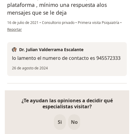
plataforma , mínimo una respuesta alos
mensajes que se le deja
16 de julio de 2021
•
Consultorio privado
•
Primera visita Psiquiatría
•
en opinión del usuario Renzo Chilque
Reportar
Dr. Julian Valderrama Escalante
lo lamento el numero de contacto es 945572333
26 de agosto de 2024
¿Te ayudan las opiniones a decidir qué
especialistas visitar?
Si
No