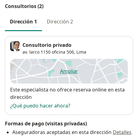
Consultorios (2)
Dirección 1
Dirección 2
Consultorio privado
av. larco 1150 oficina 506,
Lima
Ampliar
se abre en una nueva pestañ
Disponibilidad
Este especialista no ofrece reserva online en esta
dirección
¿Qué puedo hacer ahora?
Formas de pago (visitas privadas)
Aseguradoras aceptadas en esta dirección
Detalles