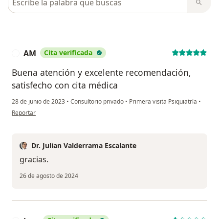
AM
Cita verificada
A
Buena atención y excelente recomendación,
satisfecho con cita médica
28 de junio de 2023
•
Consultorio privado
•
Primera visita Psiquiatría
•
en opinión del usuario AM
Reportar
Dr. Julian Valderrama Escalante
gracias.
26 de agosto de 2024