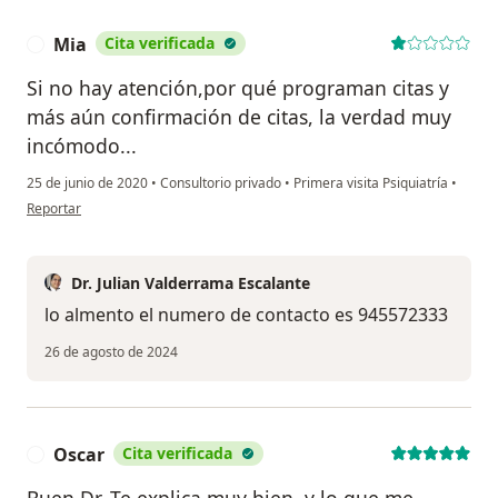
Mia
Cita verificada
M
Si no hay atención,por qué programan citas y
más aún confirmación de citas, la verdad muy
incómodo...
25 de junio de 2020
•
Consultorio privado
•
Primera visita Psiquiatría
•
en opinión del usuario Mia
Reportar
Dr. Julian Valderrama Escalante
lo almento el numero de contacto es 945572333
26 de agosto de 2024
Oscar
Cita verificada
O
Buen Dr. Te explica muy bien, y lo que me