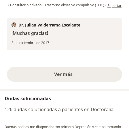
en opinión de
•
Consultorio privado
•
Trastorno obsesivo compulsivo (TOC)
•
Reportar
Dr. Julian Valderrama Escalante
¡Muchas gracias!
8 de diciembre de 2017
Ver más
opiniones anteriores
Dudas solucionadas
126 dudas solucionadas a pacientes en Doctoralia
Buenas noches me diagnosticaron primero Depresión y estaba tomando