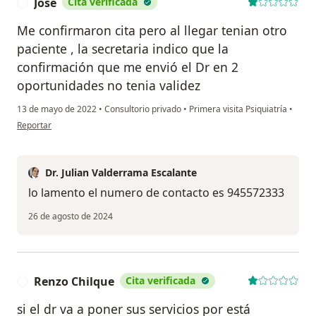
Jose
Cita verificada
J
Me confirmaron cita pero al llegar tenian otro
paciente , la secretaria indico que la
confirmación que me envió el Dr en 2
oportunidades no tenia validez
13 de mayo de 2022
•
Consultorio privado
•
Primera visita Psiquiatría
•
en opinión del usuario Jose
Reportar
Dr. Julian Valderrama Escalante
lo lamento el numero de contacto es 945572333
26 de agosto de 2024
Renzo Chilque
Cita verificada
R
si el dr va a poner sus servicios por está