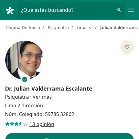
Men
¿Qué estás buscando?
Página De Inicio
Psiquiatra
Lima
Julian Valderrama
Cambiar de ciudad
Dr.
Julian Valderrama Escalante
sobre las especializaciones
Psiquiatra
·
Ver más
Lima
2 dirección
Núm. Colegiado: 59785 32862
13 opinión