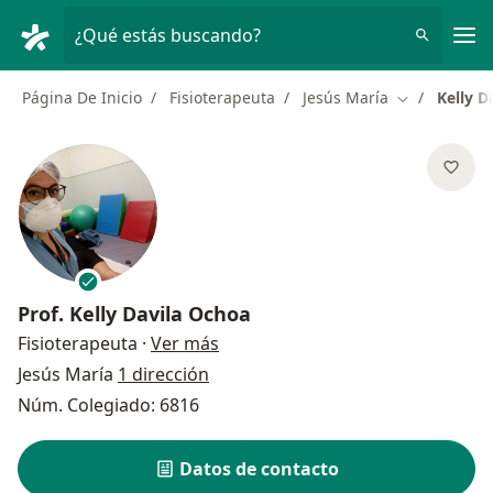
Men
¿Qué estás buscando?
Página De Inicio
Fisioterapeuta
Jesús María
Kelly D
Cambiar de 
Prof.
Kelly Davila Ochoa
sobre las especializaciones
Fisioterapeuta
·
Ver más
Jesús María
1 dirección
Núm. Colegiado: 6816
Datos de contacto