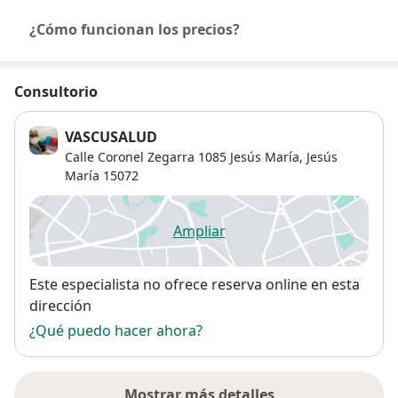
¿Cómo funcionan los precios?
Consultorio
VASCUSALUD
Calle Coronel Zegarra 1085 Jesús María,
Jesús
María
15072
Ampliar
se abre en una nueva pestañ
Disponibilidad
Este especialista no ofrece reserva online en esta
dirección
¿Qué puedo hacer ahora?
Mostrar más detalles