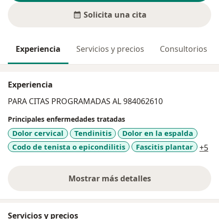
Solicita una cita
Experiencia
Servicios y precios
Consultorios
Experiencia
PARA CITAS PROGRAMADAS AL 984062610
Principales enfermedades tratadas
Dolor cervical
Tendinitis
Dolor en la espalda
a1
Codo de tenista o epicondilitis
Fascitis plantar
+5
Mostrar más detalles
sobre la experiencia
Servicios y precios