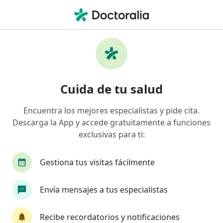
Men
Biofeedback • Jesús María, Lima
Filtros
• 1
Seguro
Mapa
Especialistas en Biofeedback Jesús María
Cuida de tu salud
Encuentra los mejores especialistas y pide cita.
¿Qué especialidad estás buscando?
Descarga la App y accede gratuitamente a funciones
Fisioterapeuta
Psicólogo
Psiquiatra
exclusivas para ti:
Gestiona tus visitas fácilmente
Envía mensajes a tus especialistas
Recibe recordatorios y notificaciones