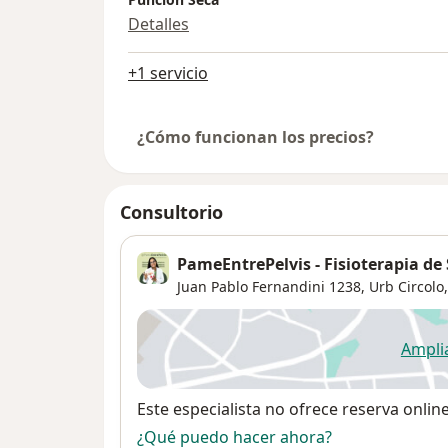
Detalles
+1 servicio
¿Cómo funcionan los precios?
Consultorio
PameEntrePelvis - Fisioterapia de 
Juan Pablo Fernandini 1238,
Urb Circolo
Ampli
se
Disponibilidad
Este especialista no ofrece reserva onlin
¿Qué puedo hacer ahora?