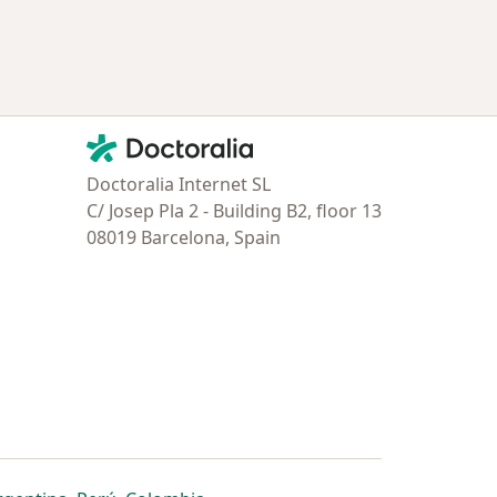
Contacto
Doctoralia - Página de inicio
Doctoralia Internet SL
C/ Josep Pla 2 - Building B2, floor 13
08019 Barcelona, Spain