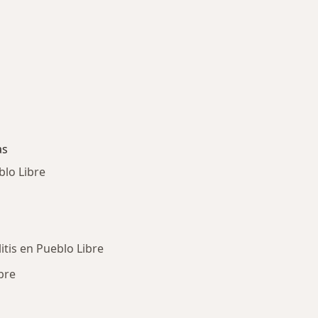
as
blo Libre
itis en Pueblo Libre
bre
ría: Enfermedades más tratadas