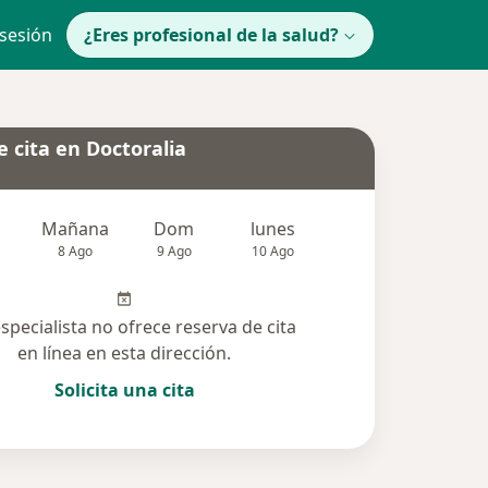
 sesión
¿Eres profesional de la salud?
 cita en Doctoralia
Mañana
Dom
lunes
Mar
Mié
8 Ago
9 Ago
10 Ago
11 Ago
12 Ag
especialista no ofrece reserva de cita
en línea en esta dirección.
Solicita una cita