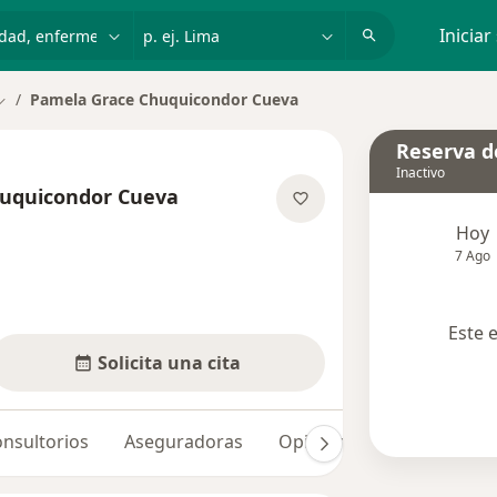
dad, enfermedad o nombre
p. ej. Lima
Iniciar
Pamela Grace Chuquicondor Cueva
Cambiar de ciudad
Reserva de
Inactivo
uquicondor Cueva
sobre las especializaciones
Hoy
7 Ago
Este 
Solicita una cita
nsultorios
Aseguradoras
Opiniones