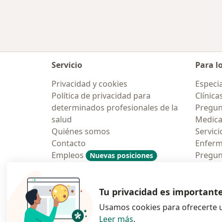
Servicio
Para l
Privacidad y cookies
Especia
Política de privacidad para
Clínica
determinados profesionales de la
Pregun
salud
Medic
Quiénes somos
Servici
Contacto
Enfer
Empleos
Pregun
Nuevas posiciones
Condiciones Generales de
Aplicac
Contratación
Tu privacidad es important
Usamos cookies para ofrecerte u
Leer más
.