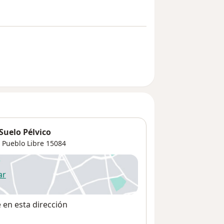
Suelo Pélvico
,
Pueblo Libre
15084
ar
 abre en una nueva pestaña
e en esta dirección