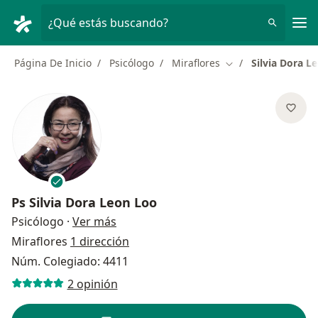
Men
¿Qué estás buscando?
Página De Inicio
Psicólogo
Miraflores
Silvia Dora L
Cambiar de ciudad
Ps
Silvia Dora Leon Loo
sobre las especializaciones
Psicólogo
·
Ver más
Miraflores
1 dirección
Núm. Colegiado: 4411
2 opinión