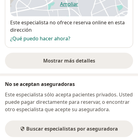
Ampliar
se abre en una nueva pestañ
Disponibilidad
Este especialista no ofrece reserva online en esta
dirección
¿Qué puedo hacer ahora?
Mostrar más detalles
sobre la dirección
No se aceptan aseguradoras
Este especialista sólo acepta pacientes privados. Usted
puede pagar directamente para reservar, o encontrar
otro especialista que acepte su aseguradora.
Buscar especialistas por aseguradora