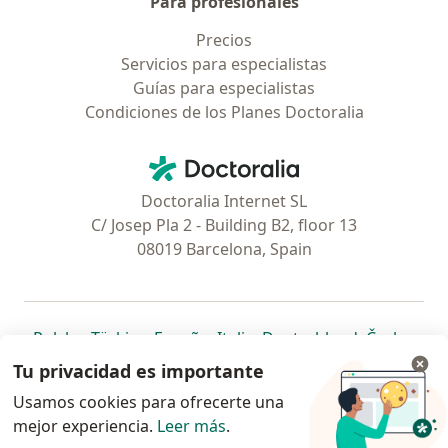
Para profesionales
Precios
Servicios para especialistas
Guías para especialistas
Condiciones de los Planes Doctoralia
Contacto
Doctoralia - Página de inicio
Doctoralia Internet SL
C/ Josep Pla 2 - Building B2, floor 13
08019 Barcelona, Spain
se abre en una nueva pestaña
se abre en una nueva pestaña
se abre en una nueva pestaña
se abre en una nueva pes
se abre en 
se a
Polska
,
Türkiye
,
España
,
Italia
,
Deutschland
,
Česko
,
se abre en una nueva pestaña
se abre en una nueva pestaña
se abre en una nueva pestaña
se abre en una nueva p
se abre en 
se abr
Portugal
,
México
,
Chile
,
Brasil
,
Argentina
,
Perú
,
Tu privacidad es importante
se abre en una nueva pe
Colombia
Usamos cookies para ofrecerte una
mejor experiencia.
www.doctoralia.pe © 2026 - Encuentra tu
Leer más
.