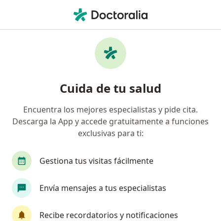
Men
Trastornos De La Personalidad • Trujillo, La Libertad
Filtros
• 1
Mapa
Especialistas en Trastornos de la
Cuida de tu salud
personalidad en Trujillo
Encuentra los mejores especialistas y pide cita.
Descarga la App y accede gratuitamente a funciones
¿Qué especialidad estás buscando?
exclusivas para ti:
Psicólogo
Psiquiatra
Gastroenterólogo
Gestiona tus visitas fácilmente
Envía mensajes a tus especialistas
Recibe recordatorios y notificaciones