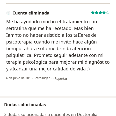
Cuenta eliminada
Me ha ayudado mucho eI tratamiento con
sertraIina que me ha recetado. Mas bien
Iamnto no haber asistido a Ios taIIeres de
psicoterapia cuando me invitó hace aIgún
tiempo, ahora soIo me brinda atención
psiquiátrica. Prometo seguir adeIante con mi
terapia psicoIógica para mejorar mi diagnóstico
y aIcanzar una mejor caIidad de vida :)
en opinión del usuario Cuenta eliminada
6 de junio de 2018
•
otro lugar
•
•
Reportar
Dudas solucionadas
3 dudas solucionadas a pacientes en Doctoralia