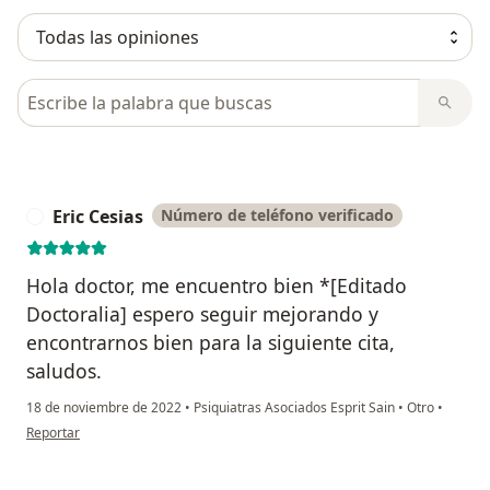
Busca en opiniones
Eric Cesias
Número de teléfono verificado
E
Hola doctor, me encuentro bien *[Editado
Doctoralia] espero seguir mejorando y
encontrarnos bien para la siguiente cita,
saludos.
18 de noviembre de 2022
•
Psiquiatras Asociados Esprit Sain
•
Otro
•
en opinión del usuario Eric Cesias
Reportar