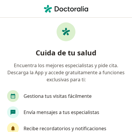
Men
Psiquiatra • Urb Las Leyendas, Lima, Lima
Filtros
Seguro
Mapa
Psiquiatras en Urb Las Leyendas, Lima
Cuida de tu salud
Encuentra los mejores especialistas y pide cita.
Descarga la App y accede gratuitamente a funciones
exclusivas para ti:
Gestiona tus visitas fácilmente
Dr. Raul Francisco Gutierrez Abregu
Envía mensajes a tus especialistas
Psiquiatra
55 opinión
Recibe recordatorios y notificaciones