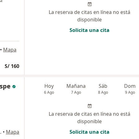
La reserva de citas en línea no está
disponible
Solicita una cita
•
Mapa
S/ 160
ispe
Hoy
Mañana
Sáb
Dom
6 Ago
7 Ago
8 Ago
9 Ago
La reserva de citas en línea no está
disponible
I1 - 20 LLaxta, Ica
•
Mapa
Solicita una cita