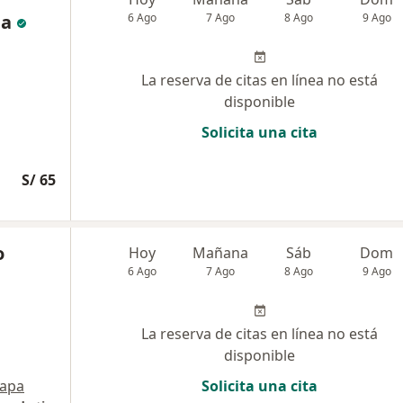
la
6 Ago
7 Ago
8 Ago
9 Ago
La reserva de citas en línea no está
disponible
Solicita una cita
S/ 65
o
Hoy
Mañana
Sáb
Dom
6 Ago
7 Ago
8 Ago
9 Ago
La reserva de citas en línea no está
disponible
apa
Solicita una cita