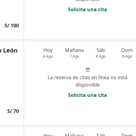
Solicita una cita
S/ 100
o León
Hoy
Mañana
Sáb
Dom
6 Ago
7 Ago
8 Ago
9 Ago
La reserva de citas en línea no está
disponible
Solicita una cita
S/ 70
Hoy
Mañana
Sáb
Dom