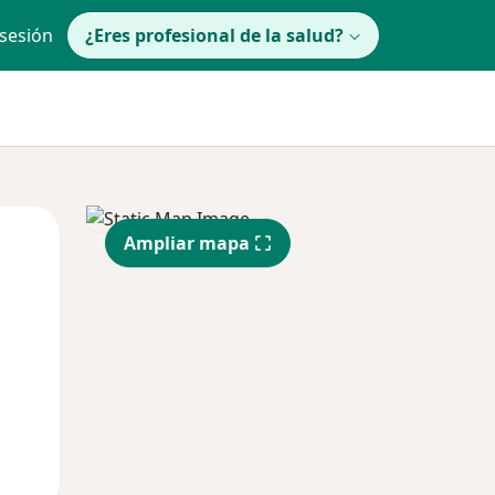
 sesión
¿Eres profesional de la salud?
lunes
Mar
Mié
Ampliar mapa
10 Ago
11 Ago
12 Ago