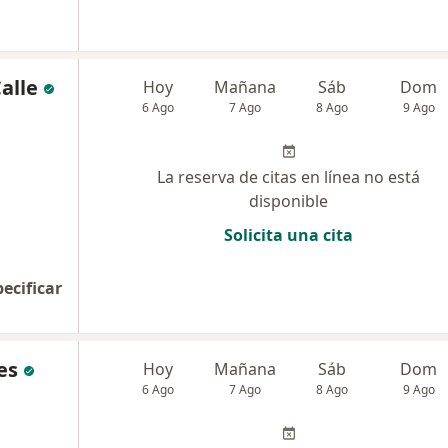
alle
Hoy
Mañana
Sáb
Dom
6 Ago
7 Ago
8 Ago
9 Ago
La reserva de citas en línea no está
disponible
Solicita una cita
pecificar
es
Hoy
Mañana
Sáb
Dom
6 Ago
7 Ago
8 Ago
9 Ago