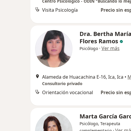
Visita Psicología
Precio sin es
Dra. Bertha Marí
Flores Ramos
·
Ver más
Psicólogo
Alameda de Huacachina E-16, Ica, Ica
•
M
Consultorio privado
Orientación vocacional
Precio sin es
Marta García Gar
Psicólogo, Terapeuta
·
Ver má
complementario