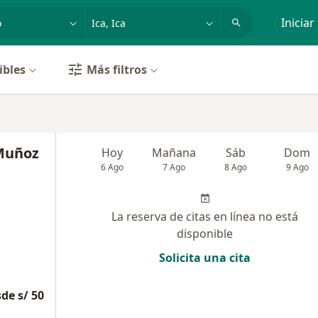
dad, enfermedad o nombre
p. ej. Lima
Iniciar
ibles
Más filtros
Muñoz
Hoy
Mañana
Sáb
Dom
6 Ago
7 Ago
8 Ago
9 Ago
La reserva de citas en línea no está
disponible
Solicita una cita
de s/ 50