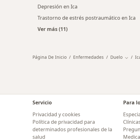
Depresión en Ica
Trastorno de estrés postraumático en Ica
Ver más (11)
Más en esta categoría: Otras enfe
Página De Inicio
Enfermedades
Duelo
Ic
Cambia
Servicio
Para l
Privacidad y cookies
Especia
Política de privacidad para
Clínica
determinados profesionales de la
Pregun
salud
Medic