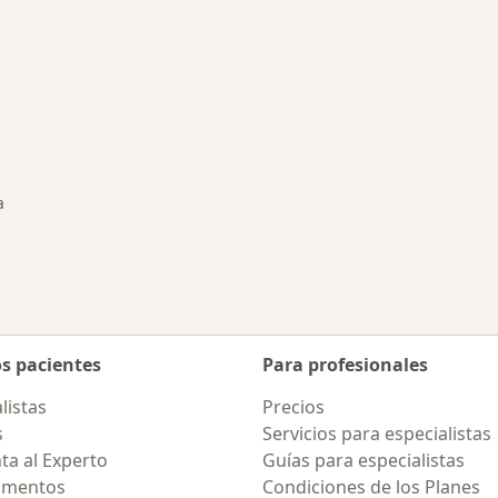
rmedades en Ica
a
r de ciudad
os pacientes
Para profesionales
listas
Precios
s
Servicios para especialistas
ta al Experto
Guías para especialistas
amentos
Condiciones de los Planes