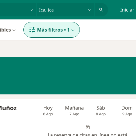
dad, enfermedad o nombre
p. ej. Lima
Iniciar
ibles
Más filtros
•
1
Muñoz
Hoy
Mañana
Sáb
Dom
6 Ago
7 Ago
8 Ago
9 Ago
La reserva de citas en línea no está