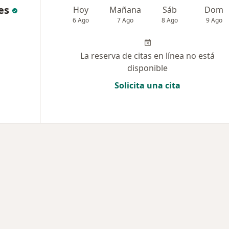
es
Hoy
Mañana
Sáb
Dom
6 Ago
7 Ago
8 Ago
9 Ago
La reserva de citas en línea no está
disponible
Solicita una cita