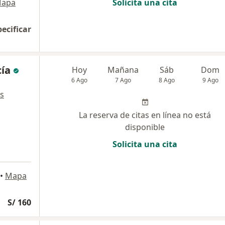
apa
Solicita una cita
pecificar
cía
Hoy
Mañana
Sáb
Dom
6 Ago
7 Ago
8 Ago
9 Ago
s
La reserva de citas en línea no está
disponible
Solicita una cita
•
Mapa
S/ 160