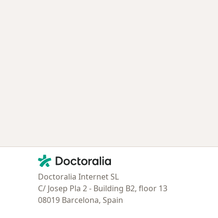
Contacto
Doctoralia - Página de inicio
Doctoralia Internet SL
C/ Josep Pla 2 - Building B2, floor 13
08019 Barcelona, Spain