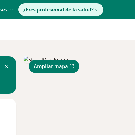
 sesión
¿Eres profesional de la salud?
Ampliar mapa
lunes
Mar
Mié
10 Ago
11 Ago
12 Ago