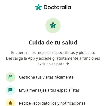
Men
Trastorno De Conducta • Ica, Ica
Filtros
• 1
Mapa
Especialistas en Trastorno de conducta en
Cuida de tu salud
Ica
Encuentra los mejores especialistas y pide cita.
Descarga la App y accede gratuitamente a funciones
¿Qué especialidad estás buscando?
exclusivas para ti:
Psicólogo
Psiquiatra
Gestiona tus visitas fácilmente
Envía mensajes a tus especialistas
Recibe recordatorios y notificaciones