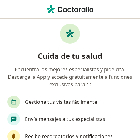
Men
Visita Cirugía General • Surquillo, Lima
Filtros
• 1
Seguro
Mapa
Especialistas en Visita Cirugía General
Cuida de tu salud
Surquillo
Encuentra los mejores especialistas y pide cita.
Descarga la App y accede gratuitamente a funciones
¿Qué especialidad estás buscando?
exclusivas para ti:
Cirujano general
Ginecólogo
Oncólogo
Gestiona tus visitas fácilmente
Envía mensajes a tus especialistas
Recibe recordatorios y notificaciones