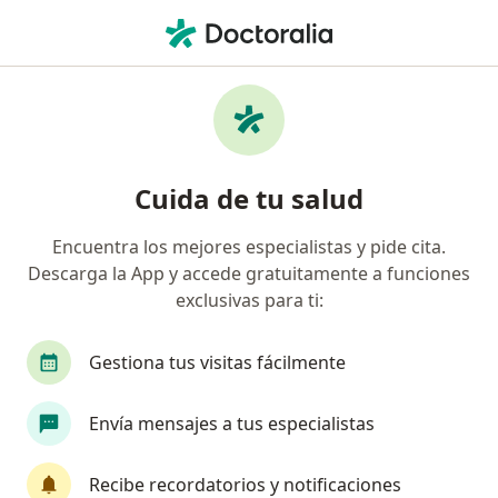
Men
Cirugía De La Hernia • Surquillo, Lima
Filtros
• 1
Seguro
Mapa
Especialistas en Cirugía de la hernia
Cuida de tu salud
Surquillo
Encuentra los mejores especialistas y pide cita.
Descarga la App y accede gratuitamente a funciones
¿Qué especialidad estás buscando?
exclusivas para ti:
Cirujano general
Ginecólogo
Neumólogo
Gestiona tus visitas fácilmente
Envía mensajes a tus especialistas
Recibe recordatorios y notificaciones