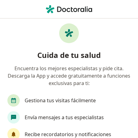
Men
¿Qué estás buscando?
Página De Inicio
Enfermedades
Fistulas Anales
Fistulas anales - Información,
Cuida de tu salud
expertos y preguntas frecuentes
Encuentra los mejores especialistas y pide cita.
Descarga la App y accede gratuitamente a funciones
exclusivas para ti:
Información
Pregunta al Experto
Gestiona tus visitas fácilmente
Envía mensajes a tus especialistas
No descuides tu salud
Escoge la consulta online para empezar o continuar
Recibe recordatorios y notificaciones