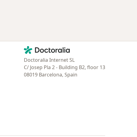
ría: Enfermedades más tratadas
Contacto
Doctoralia - Página de inicio
Doctoralia Internet SL
C/ Josep Pla 2 - Building B2, floor 13
08019 Barcelona, Spain