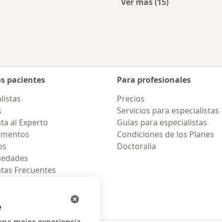
Ver más (15)
cercanos
Más en esta catego
os pacientes
Para profesionales
listas
Precios
s
Servicios para especialistas
ta al Experto
Guías para especialistas
amentos
Condiciones de los Planes
os
Doctoralia
medades
tas Frecuentes
ión para celular
e