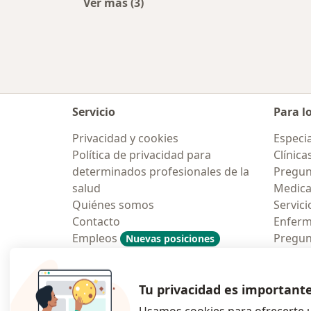
Ver más (3)
Más en esta categoría: Psicólogos 
Servicio
Para l
Privacidad y cookies
Especia
Política de privacidad para
Clínica
determinados profesionales de la
Pregun
salud
Medic
Quiénes somos
Servici
Contacto
Enfer
Empleos
Pregun
Nuevas posiciones
Condiciones Generales de
Aplicac
Contratación
Tu privacidad es important