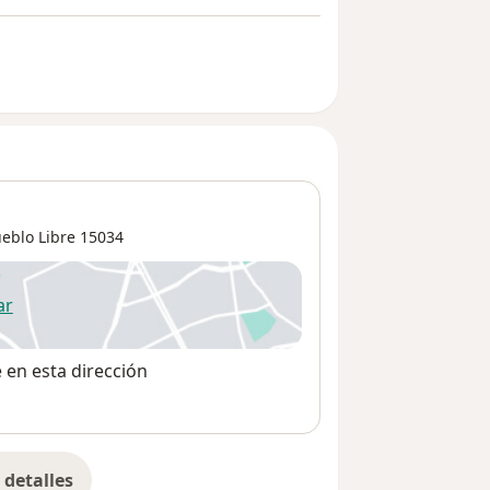
eblo Libre
15034
ar
 abre en una nueva pestaña
e en esta dirección
detalles