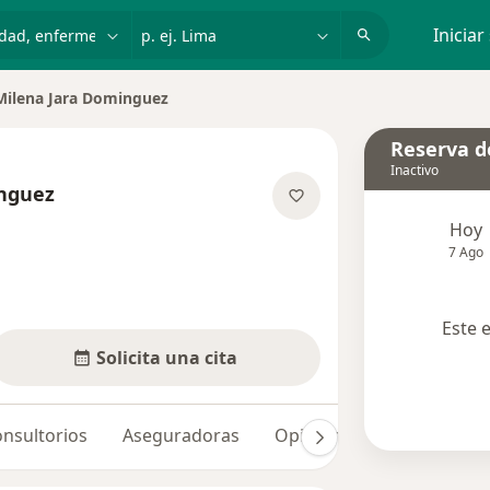
dad, enfermedad o nombre
p. ej. Lima
Iniciar
Milena Jara Dominguez
ar de ciudad
Reserva de
Inactivo
inguez
e las especializaciones
Hoy
7 Ago
Este 
Solicita una cita
nsultorios
Aseguradoras
Opiniones