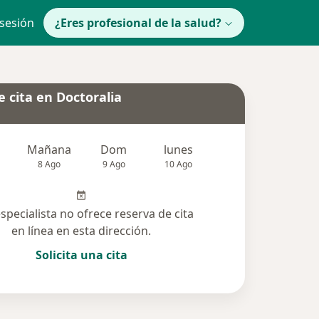
 sesión
¿Eres profesional de la salud?
 cita en Doctoralia
Mañana
Dom
lunes
Mar
Mié
8 Ago
9 Ago
10 Ago
11 Ago
12 Ag
especialista no ofrece reserva de cita
en línea en esta dirección.
Solicita una cita