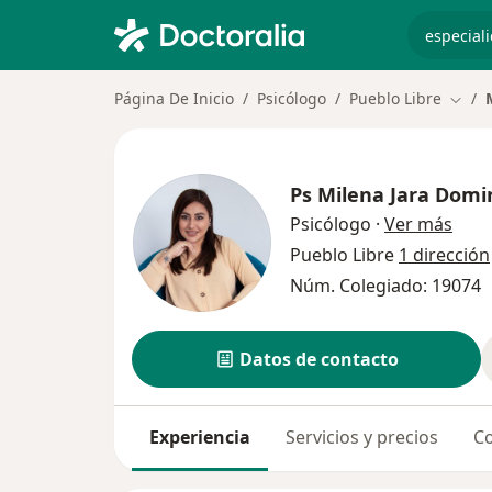
especiali
Página De Inicio
Psicólogo
Pueblo Libre
Cambi
Ps
Milena Jara Dom
sobr
Psicólogo
·
Ver más
Pueblo Libre
1 dirección
Núm. Colegiado: 19074
Datos de contacto
Experiencia
Servicios y precios
Co