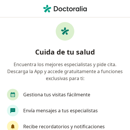
Men
Psicólogo • Pueblo Libre, Lima
Filtros
Seguro:
Sanitas EPS
Psicólogos recomendados de Sanitas EPS en
Cuida de tu salud
Pueblo Libre
Encuentra los mejores especialistas y pide cita.
Descarga la App y accede gratuitamente a funciones
exclusivas para ti:
Gestiona tus visitas fácilmente
Envía mensajes a tus especialistas
Ps Cristhian Plaza Castañeda
Psicólogo
Recibe recordatorios y notificaciones
2 opinión