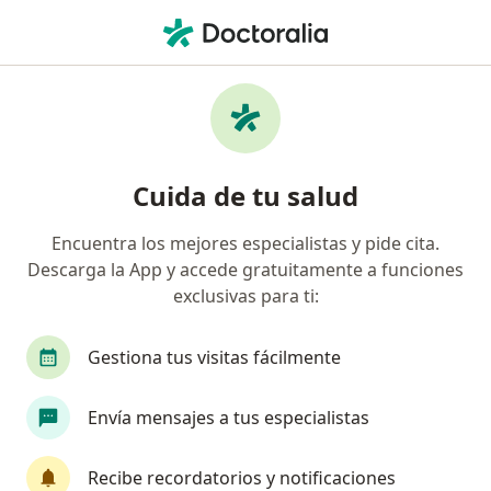
Men
Psicólogo • Pueblo Libre, Lima
Filtros
Seguro:
Rimac
Ma
Psicólogos recomendados de Rimac en
Cuida de tu salud
Pueblo Libre
Encuentra los mejores especialistas y pide cita.
Descarga la App y accede gratuitamente a funciones
exclusivas para ti:
Gestiona tus visitas fácilmente
Envía mensajes a tus especialistas
Ps Cristhian Plaza Castañeda
Psicólogo
Recibe recordatorios y notificaciones
2 opinión