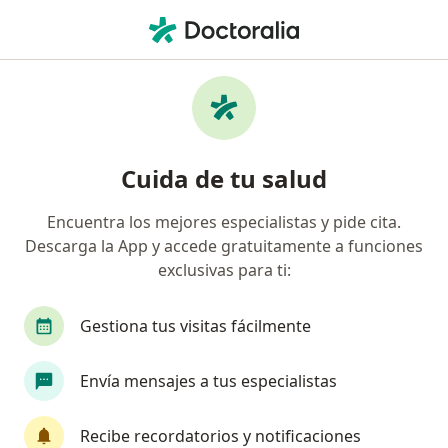
Men
Psicólogo • Pueblo Libre, Lima
Filtros
Seguro:
Pacífico
M
Psicólogos recomendados de Pacífico en
Cuida de tu salud
Pueblo Libre
Encuentra los mejores especialistas y pide cita.
Descarga la App y accede gratuitamente a funciones
exclusivas para ti:
Gestiona tus visitas fácilmente
Envía mensajes a tus especialistas
Ps Cristhian Plaza Castañeda
Psicólogo
Recibe recordatorios y notificaciones
2 opinión