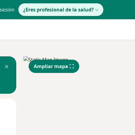
 sesión
¿Eres profesional de la salud?
Ampliar mapa
lunes
Mar
Mié
10 Ago
11 Ago
12 Ago