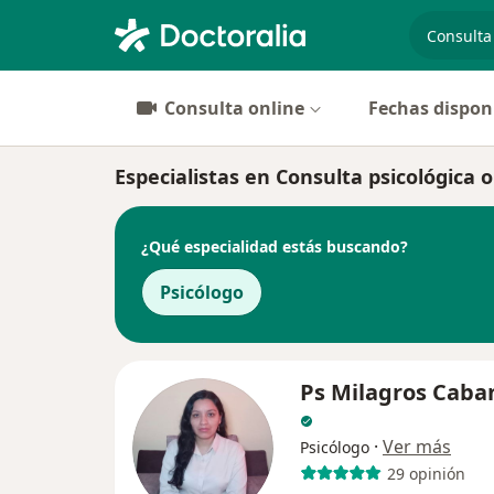
especiali
Consulta online
Fechas dispon
Especialistas en Consulta psicológica on
¿Qué especialidad estás buscando?
Psicólogo
Ps Milagros Caban
·
Ver más
Psicólogo
29 opinión