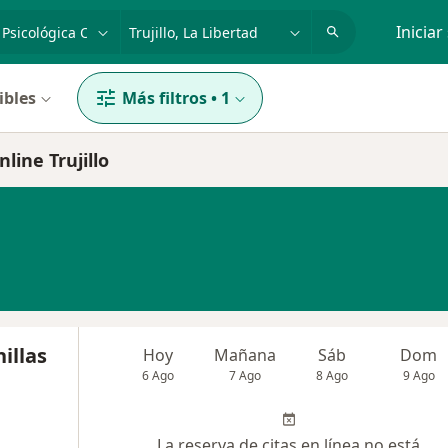
dad, enfermedad o nombre
p. ej. Lima
Iniciar
ibles
Más filtros
•
1
line Trujillo
illas
Hoy
Mañana
Sáb
Dom
6 Ago
7 Ago
8 Ago
9 Ago
La reserva de citas en línea no está