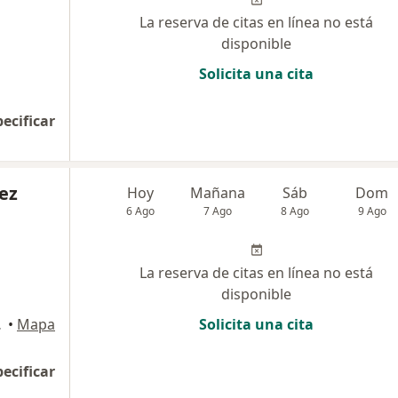
La reserva de citas en línea no está
disponible
Solicita una cita
pecificar
ez
Hoy
Mañana
Sáb
Dom
6 Ago
7 Ago
8 Ago
9 Ago
La reserva de citas en línea no está
disponible
, Trujillo
•
Mapa
Solicita una cita
pecificar