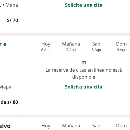
intanas, Trujillo
•
Mapa
Solicita una cita
S/ 70
r
Hoy
Mañana
Sáb
Dom
6 Ago
7 Ago
8 Ago
9 Ago
La reserva de citas en línea no está
disponible
Mapa
Solicita una cita
de s/ 80
alvo
Hoy
Mañana
Sáb
Dom