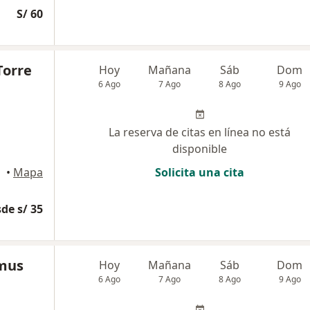
S/ 60
Torre
Hoy
Mañana
Sáb
Dom
6 Ago
7 Ago
8 Ago
9 Ago
La reserva de citas en línea no está
disponible
•
Mapa
Solicita una cita
de s/ 35
amus
Hoy
Mañana
Sáb
Dom
6 Ago
7 Ago
8 Ago
9 Ago