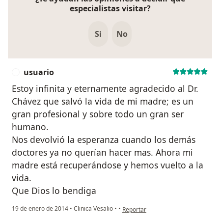
especialistas visitar?
Si
No
usuario
U
Estoy infinita y eternamente agradecido al Dr.
Chávez que salvó la vida de mi madre; es un
gran profesional y sobre todo un gran ser
humano.
Nos devolvió la esperanza cuando los demás
doctores ya no querían hacer mas. Ahora mi
madre está recuperándose y hemos vuelto a la
vida.
Que Dios lo bendiga
en opinión del usuario usuario
19 de enero de 2014
•
Clinica Vesalio
•
•
Reportar