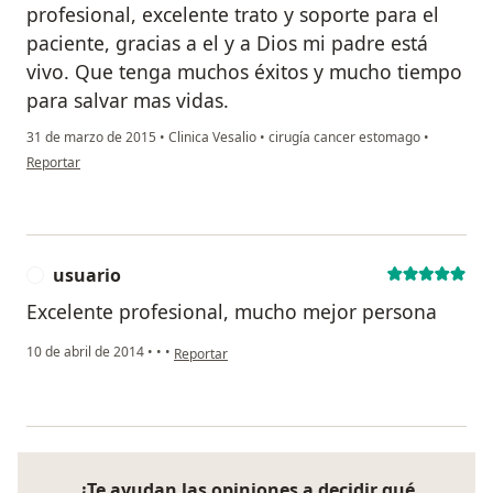
profesional, excelente trato y soporte para el
paciente, gracias a el y a Dios mi padre está
vivo. Que tenga muchos éxitos y mucho tiempo
para salvar mas vidas.
31 de marzo de 2015
•
Clinica Vesalio
•
cirugía cancer estomago
•
en opinión del usuario usuario
Reportar
usuario
U
Excelente profesional, mucho mejor persona
en opinión del usuario usuario
10 de abril de 2014
•
•
•
Reportar
¿Te ayudan las opiniones a decidir qué