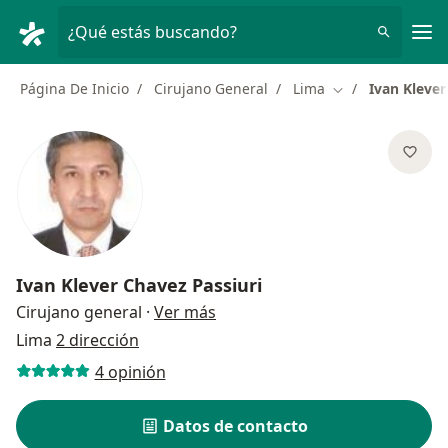
Men
¿Qué estás buscando?
Página De Inicio
Cirujano General
Lima
Ivan Klever
Cambiar de ciud
Ivan Klever Chavez Passiuri
sobre las especializaciones
Cirujano general
·
Ver más
Lima
2 dirección
4 opinión
Datos de contacto