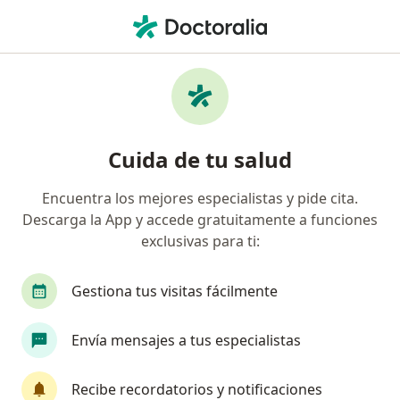
Men
¿Qué estás buscando?
Página De Inicio
Enfermedades
Alergias De La Piel
Alergias de la piel - Información,
Cuida de tu salud
expertos y preguntas frecuentes
Encuentra los mejores especialistas y pide cita.
Nombres alternativos:
dermatitis atópica, urticaria,
Descarga la App y accede gratuitamente a funciones
angioedema.
exclusivas para ti:
Gestiona tus visitas fácilmente
Información
Pregunta al Experto
Envía mensajes a tus especialistas
Recibe recordatorios y notificaciones