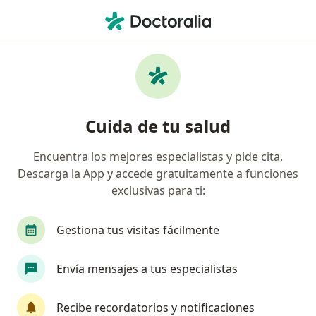
Men
Terapeuta Complementario • San Isidro, Lima
Filtros
Seguro
Mapa
Terapeutas complementarios en San Isidro
Cuida de tu salud
Encuentra los mejores especialistas y pide cita.
Descarga la App y accede gratuitamente a funciones
exclusivas para ti:
Gestiona tus visitas fácilmente
Prof. Guillermo Portugal
Envía mensajes a tus especialistas
·
Ver más
Terapeuta complementario
7 opinión
Recibe recordatorios y notificaciones