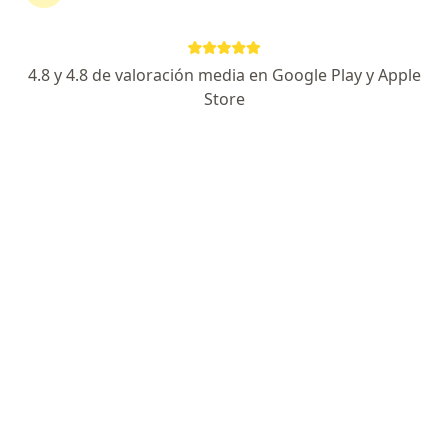
Milanos 123, consultorio 303, tercer piso, San Isidro
•
Mapa
Instituto de Acupuntura Sano y Bueno
Visita Medicina Complementaria y terapias alternativas
S/ 110
4.8 y 4.8 de valoración media en Google Play y Apple
Este especialista no ofrece reserva de cita en línea en esta dirección.
Store
Solicita una cita
Dr. Ricarte Cortez
·
Ver más
Terapeuta complementario
116 opinión