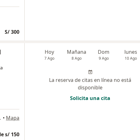
S/ 300
l
Hoy
Mañana
Dom
lunes
7 Ago
8 Ago
9 Ago
10 Ago
ta
La reserva de citas en línea no está
disponible
Solicita una cita
 corpac, Lima
•
Mapa
e s/ 150