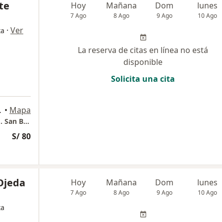
te
Hoy
Mañana
Dom
lunes
7 Ago
8 Ago
9 Ago
10 Ago
·
Ver
ta
La reserva de citas en línea no está
disponible
Solicita una cita
06, San Borja
•
Mapa
Consultorio Traumatológico "Parque Norte". San Borja
S/ 80
Ojeda
Hoy
Mañana
Dom
lunes
7 Ago
8 Ago
9 Ago
10 Ago
ta