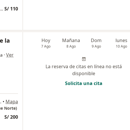
edicina Complementaria y terapias alternativas
S/ 110
e la
Hoy
Mañana
Dom
lunes
7 Ago
8 Ago
9 Ago
10 Ago
·
Ver
ta
La reserva de citas en línea no está
disponible
Solicita una cita
 1150, San Borja
•
Mapa
ue Norte)
S/ 200