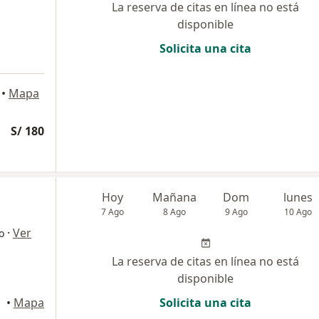
La reserva de citas en línea no está
disponible
Solicita una cita
•
Mapa
S/ 180
Hoy
Mañana
Dom
lunes
7 Ago
8 Ago
9 Ago
10 Ago
·
Ver
o
La reserva de citas en línea no está
disponible
•
Mapa
Solicita una cita