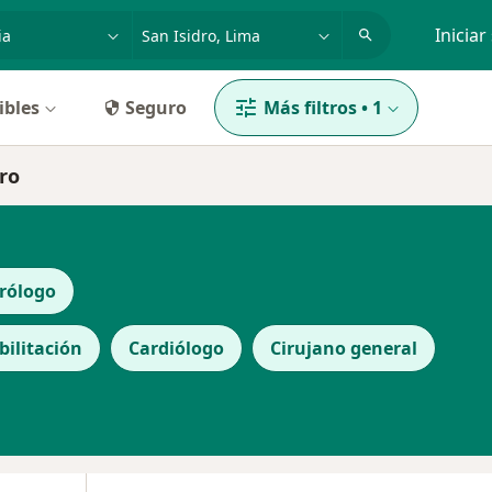
dad, enfermedad o nombre
p. ej. Lima
Iniciar
ibles
Seguro
Más filtros
•
1
ro
rólogo
bilitación
Cardiólogo
Cirujano general