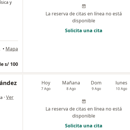
ísica y
La reserva de citas en línea no está
disponible
Solicita una cita
s María
•
Mapa
e s/ 100
nández
Hoy
Mañana
Dom
lunes
7 Ago
8 Ago
9 Ago
10 Ago
·
Ver
ta
La reserva de citas en línea no está
disponible
Solicita una cita