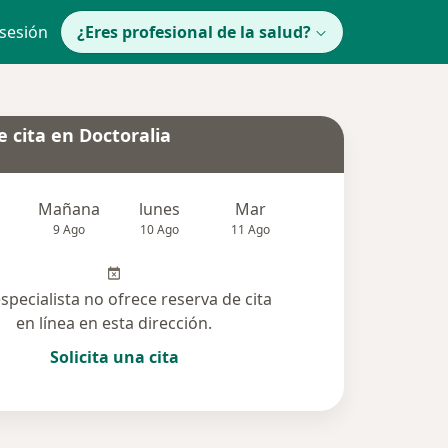
 sesión
¿Eres profesional de la salud?
 cita en Doctoralia
Mañana
lunes
Mar
Mié
Jue
9 Ago
10 Ago
11 Ago
12 Ago
13 Ag
especialista no ofrece reserva de cita
en línea en esta dirección.
Solicita una cita