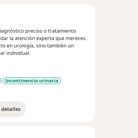
diagnóstico preciso o tratamiento
ndar la atención experta que mereces.
to en urología, sino también un
r individual.
Incontinencia urinaria
1y_sr_more_diseases
detalles
bre la experiencia