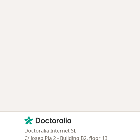
Contacto
Doctoralia - Página de inicio
Doctoralia Internet SL
C/ Josep Pla 2 - Building B2, floor 13