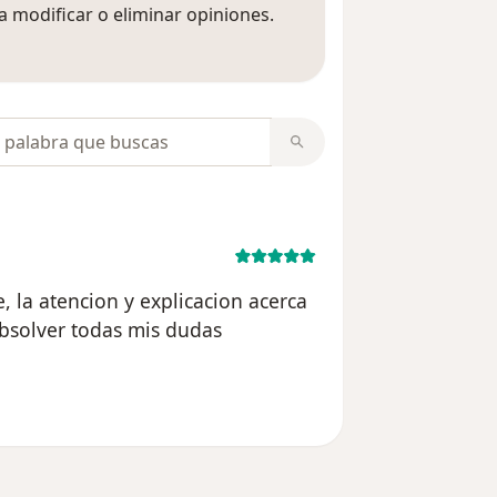
 modificar o eliminar opiniones.
 opiniones
opiniones
 la atencion y explicacion acerca
absolver todas mis dudas
suario DJS