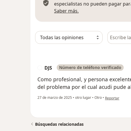
especialistas no pueden pagar para
Más información sobre
Saber más.
Busca en 
DJS
Número de teléfono verificado
D
Como profesional, y persona excelente,
del problema por el cual acudi pude 
en opinión del u
27 de marzo de 2025
•
otro lugar
•
Otro
•
Reportar
Búsquedas relacionadas