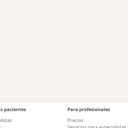
des más tratadas
os pacientes
Para profesionales
listas
Precios
s
Servicios para especialistas