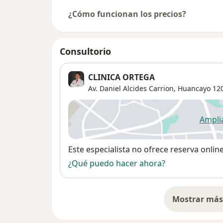
¿Cómo funcionan los precios?
Consultorio
CLINICA ORTEGA
Av. Daniel Alcides Carrion,
Huancayo
12
Ampli
se
Disponibilidad
Este especialista no ofrece reserva onlin
¿Qué puedo hacer ahora?
Mostrar más 
so