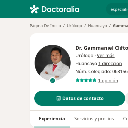
especiali
Página De Inicio
Urólogo
Huancayo
Gamman
Dr.
Gammaniel Clift
sobre 
Urólogo
·
Ver más
Huancayo
1 dirección
Núm. Colegiado: 068156
1 opinión
Datos de contacto
Experiencia
Servicios y precios
Co