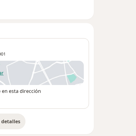
001
ar
 abre en una nueva pestaña
e en esta dirección
detalles
bre la dirección